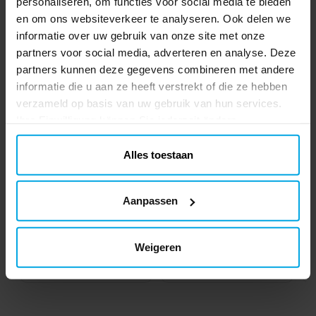
personaliseren, om functies voor social media te bieden
Anderen kochten ook
en om ons websiteverkeer te analyseren. Ook delen we
informatie over uw gebruik van onze site met onze
partners voor social media, adverteren en analyse. Deze
partners kunnen deze gegevens combineren met andere
informatie die u aan ze heeft verstrekt of die ze hebben
verzameld op basis van uw gebruik van hun services.
Ihre Einwilligung können Sie jederzeit ändern.
Alles toestaan
Wilton Uitsteker - Auto
Wilton Uitsteker -
Aanpassen
Tractor
€ 2,29
€ 2,29
Prijs
:
€ 2,29
Prijs
:
€ 2,29
Weigeren
TOEVOEGEN
TOEVOEGEN