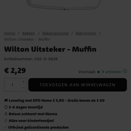
Home
Bakken
Bakaccessoires
Bakvormen
Wilton Uitsteker - Muffin
Wilton Uitsteker - Muffin
Artikelnummer:
C02-0-0639
Prijs
:
€ 2,29
€ 2,29
Voorraad
:
9 artikelen
TOEVOEGEN AAN WINKELWAGEN
Levering met DPD Home € 5,90 - Gratis boven de € 60
🚚
3-6 dagen levertijd
⏱️
Betaal achteraf met Klarna
📄
Alles voor kinderfeestjes!
🎈
Officieel gelicentieerde producten
✅