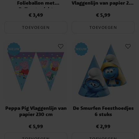
Folieballon met
Vlaggenlijn van papier 230
Ballongewicht
cm
€ 3,49
€ 5,99
Prijs
:
€ 3,49
Prijs
:
€ 5,99
TOEVOEGEN
TOEVOEGEN
Peppa Pig Vlaggenlijn van
De Smurfen Feesthoedjes
papier 230 cm
6 stuks
€ 5,99
€ 2,99
Prijs
:
€ 5,99
Prijs
:
€ 2,99
TOEVOEGEN
TOEVOEGEN