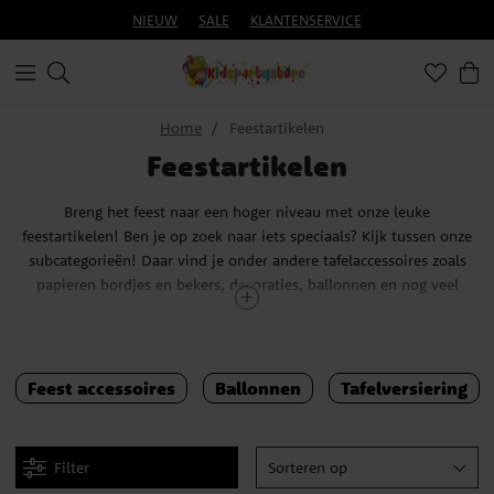
NIEUW
SALE
KLANTENSERVICE
Home
Feestartikelen
Feestartikelen
Breng het feest naar een hoger niveau met onze leuke
feestartikelen! Ben je op zoek naar iets speciaals? Kijk tussen onze
subcategorieën! Daar vind je onder andere tafelaccessoires zoals
papieren bordjes en bekers, decoraties, ballonnen en nog veel
meer.
Misschien heb je al een idee wat voor kinderfeestje je wilt
neerzetten? Dan weten we zeker dat je een paar dingen kunt vinden
Feest accessoires
Ballonnen
Tafelversiering
die van pas kunnen komen. Niet zeker wat je wilt? Dan vind je
zeker genoeg inspiratie tussen al onze leuke feestartikelen.
Het samenstellen van het perfecte kinderfeestje vergt enige
Filter
Sorteren op
planning. Hier bij Kidspartystore zijn we er trots op dat we een