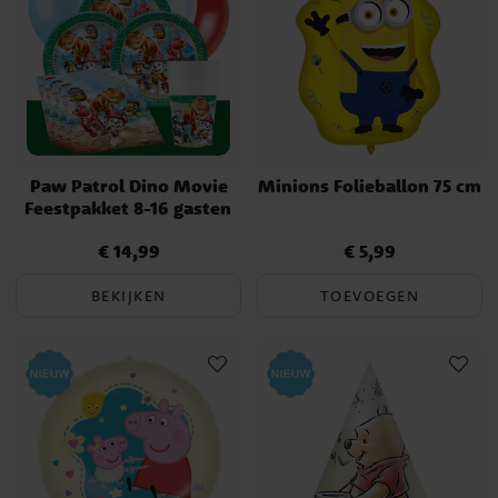
Tip!
Grijp nu de kans en plan voor het volgende kinderfeestje. Er
vroeg bij zijn heeft veel voordelen en stelt je in staat veel
verschillende ideeën uit te stippelen voordat je beslist.
Paw Patrol Dino Movie
Minions Folieballon 75 cm
Feestpakket 8-16 gasten
€ 14,99
€ 5,99
Prijs
:
€ 14,99
Prijs
:
€ 5,99
BEKIJKEN
TOEVOEGEN