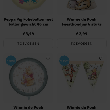
Peppa Pig Folieballon met
Winnie de Poeh
ballongewicht 46 cm
Feesthoedjes 6 stuks
€ 3,49
€ 2,99
Prijs
:
€ 3,49
Prijs
:
€ 2,99
TOEVOEGEN
TOEVOEGEN
Winnie de Poeh
Winnie de Poeh