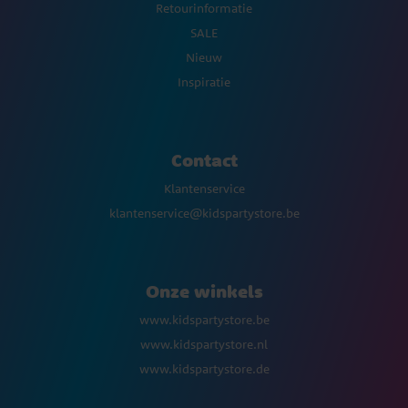
Retourinformatie
SALE
Nieuw
Inspiratie
Contact
Klantenservice
klantenservice@kidspartystore.be
Onze winkels
www.kidspartystore.be
www.kidspartystore.nl
www.kidspartystore.de