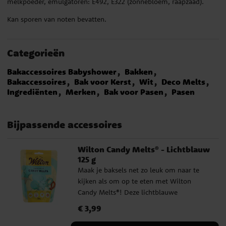
melkpoeder, emulgatoren: E492, E322 (zonnebloem, raapzaad).
Kan sporen van noten bevatten.
Categorieën
Bakaccessoires Babyshower
Bakken
Bakaccessoires
Bak voor Kerst
Wit
Deco Melts
Ingrediënten
Merken
Bak voor Pasen
Pasen
Bijpassende accessoires
Wilton Candy Melts® - Lichtblauw
125 g
Maak je baksels net zo leuk om naar te
kijken als om op te eten met Wilton
Candy Melts®! Deze lichtblauwe
chocoladedruppels smelten gemakkelijk
Prijs
€ 3,99
:
€ 3,99
en zijn perfect om cakepops in te dippen,
koekjes te coaten of lekkernijen mooi te