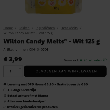
Home
Bakken
Ingrediënten
Deco Melts
Wilton Candy Melts® - Wit 125 g
Wilton Candy Melts® - Wit 125 g
Artikelnummer:
C04-0-0503
Prijs
:
€ 3,99
€ 3,99
Voorraad
:
26 artikelen
TOEVOEGEN AAN WINKELWAGEN
Levering met DPD Home € 5,90 - Gratis boven de € 60
🚚
3-6 dagen levertijd
⏱️
Betaal achteraf met Klarna
📄
Alles voor kinderfeestjes!
🎈
Officieel gelicentieerde producten
✅