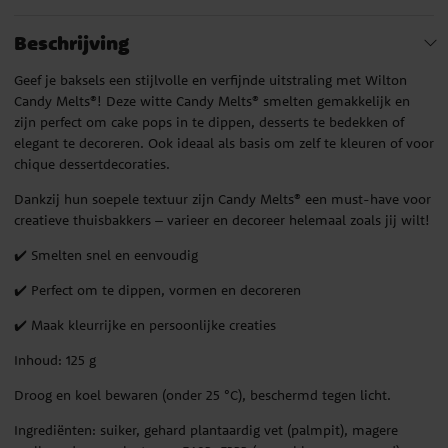
Beschrijving
Geef je baksels een stijlvolle en verfijnde uitstraling met Wilton
Candy Melts®! Deze witte Candy Melts® smelten gemakkelijk en
zijn perfect om cake pops in te dippen, desserts te bedekken of
elegant te decoreren. Ook ideaal als basis om zelf te kleuren of voor
chique dessertdecoraties.
Dankzij hun soepele textuur zijn Candy Melts® een must-have voor
creatieve thuisbakkers – varieer en decoreer helemaal zoals jij wilt!
✔️ Smelten snel en eenvoudig
✔️ Perfect om te dippen, vormen en decoreren
✔️ Maak kleurrijke en persoonlijke creaties
Inhoud: 125 g
Droog en koel bewaren (onder 25 °C), beschermd tegen licht.
Ingrediënten: suiker, gehard plantaardig vet (palmpit), magere