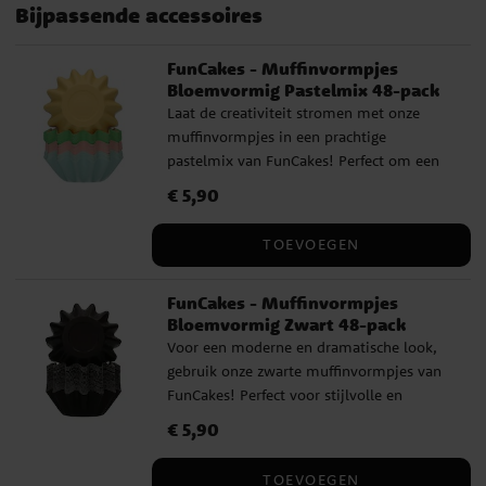
Bijpassende accessoires
FunCakes - Muffinvormpjes
Bloemvormig Pastelmix 48-pack
Laat de creativiteit stromen met onze
muffinvormpjes in een prachtige
pastelmix van FunCakes! Perfect om een
kleurrijke uitstraling aan je gebak te geven.
Prijs
€ 5,90
:
€ 5,90
Nu kun je gemakkelijk perfecte muffins en
cupcakes bakken zonder een muffinpan
TOEVOEGEN
nodig te hebben. De vormpjes zijn stevig
dankzij het duurzame en dikke
FunCakes - Muffinvormpjes
kartonmateriaal en zijn bovendien
Bloemvormig Zwart 48-pack
vetbestendig, wat het gemakkelijk maakt
Voor een moderne en dramatische look,
om je gebak er zonder knoeien uit te
gebruik onze zwarte muffinvormpjes van
halen. Perfect voor muffins, cupcakes,
FunCakes! Perfect voor stijlvolle en
brownies en andere lekkernijen! Elke
elegante gebakjes die indruk maken. Nu
verpakking bevat 48 vormpjes.
Prijs
€ 5,90
:
€ 5,90
kun je gemakkelijk perfecte muffins en
cupcakes bakken zonder een muffinpan
TOEVOEGEN