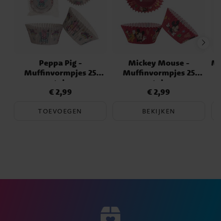
Peppa Pig -
Mickey Mouse -
Mu
Muffinvormpjes 25
Muffinvormpjes 25
stuks
stuks
€ 2,99
€ 2,99
Prijs
:
€ 2,99
Prijs
:
€ 2,99
TOEVOEGEN
BEKIJKEN