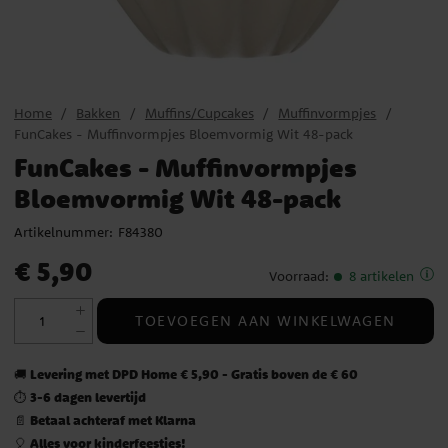
Home
Bakken
Muffins/Cupcakes
Muffinvormpjes
FunCakes - Muffinvormpjes Bloemvormig Wit 48-pack
FunCakes - Muffinvormpjes
Bloemvormig Wit 48-pack
Artikelnummer:
F84380
Prijs
:
€ 5,90
€ 5,90
Voorraad
:
8 artikelen
TOEVOEGEN AAN WINKELWAGEN
Levering met DPD Home € 5,90 - Gratis boven de € 60
🚚
3-6 dagen levertijd
⏱️
Betaal achteraf met Klarna
📄
Alles voor kinderfeestjes!
🎈