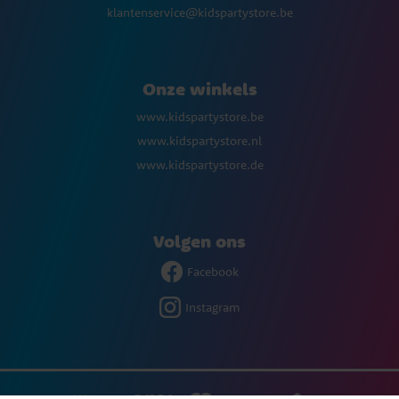
klantenservice@kidspartystore.be
Onze winkels
www.kidspartystore.be
www.kidspartystore.nl
www.kidspartystore.de
Volgen ons
Facebook
Instagram