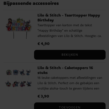
Bijpassende accessoires
Lilo & Stitch - Taarttopper Happy
Birthday
Taarttopper van karton met de tekst
"Happy Birthday" en schattige
afbeeldingen van Lilo & Stitch. Hoogte: ca.
13 cm.
Prijs
€ 4,90
:
€ 4,90
BEKIJKEN
Lilo & Stitch - Caketoppers 16
stuks
16 leuke caketoppers met afbeeldingen van
Lilo & Stitch. Perfect om de gebakjes een
vrolijke aloha-touch te geven tijdens een
kinderfeestje. De toppers zijn ca. 8-10 cm
Prijs
€ 3,90
:
€ 3,90
hoog.
TOEVOEGEN