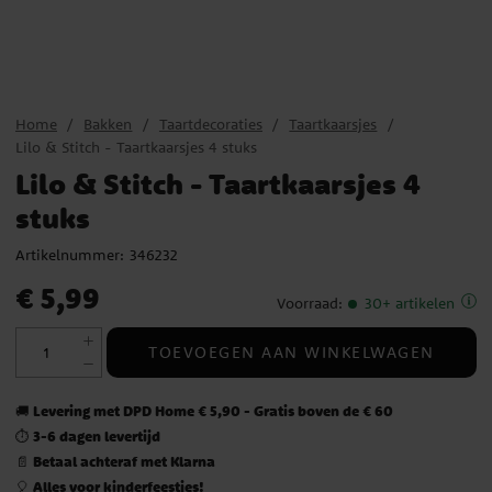
Home
Bakken
Taartdecoraties
Taartkaarsjes
Lilo & Stitch - Taartkaarsjes 4 stuks
Lilo & Stitch - Taartkaarsjes 4
stuks
Artikelnummer:
346232
Prijs
:
€ 5,99
€ 5,99
Voorraad
:
30+ artikelen
TOEVOEGEN AAN WINKELWAGEN
Levering met DPD Home € 5,90 - Gratis boven de € 60
🚚
3-6 dagen levertijd
⏱️
Betaal achteraf met Klarna
📄
Alles voor kinderfeestjes!
🎈