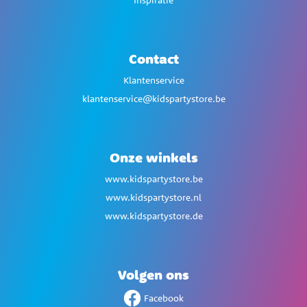
Inspiratie
Contact
Klantenservice
klantenservice@kidspartystore.be
Onze winkels
www.kidspartystore.be
www.kidspartystore.nl
www.kidspartystore.de
Volgen ons
Facebook