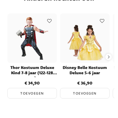
Thor Kostuum Deluxe
Disney Belle Kostuum
S
Kind 7-8 jaar (122-128
Deluxe 5-6 jaar
cm)
€ 34,90
€ 36,90
Prijs
:
€ 34,90
Prijs
:
€ 36,90
TOEVOEGEN
TOEVOEGEN