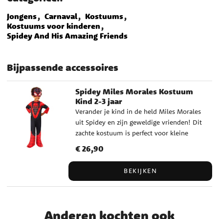
Jongens
Carnaval
Kostuums
Kostuums voor kinderen
Spidey And His Amazing Friends
Bijpassende accessoires
Spidey Miles Morales Kostuum
Kind 2-3 jaar
Verander je kind in de held Miles Morales
uit Spidey en zijn geweldige vrienden! Dit
zachte kostuum is perfect voor kleine
superhelden die van avontuur houden. Het
Prijs
€ 26,90
:
€ 26,90
pak heeft gedrukte details en een
bijpassend masker dat comfortabel zit. ✔️
BEKIJKEN
Bevat een jumpsuit en masker ✔️
Materiaal: 100% polyester ✔️ Geschikt
voor kinderen van 2–3 jaar (92–98 cm) ✔️
Handwas en aan de lucht laten drogen ✔️
Anderen kochten ook
Officieel gelicentieerd product