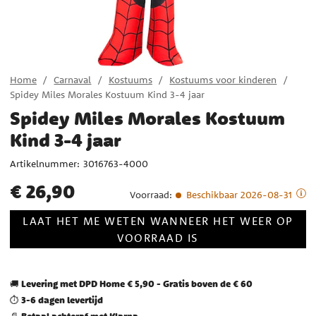
Home
Carnaval
Kostuums
Kostuums voor kinderen
Spidey Miles Morales Kostuum Kind 3-4 jaar
Spidey Miles Morales Kostuum
Kind 3-4 jaar
Artikelnummer:
3016763-4000
Prijs
:
€ 26,90
€ 26,90
Voorraad
:
Beschikbaar 2026-08-31
LAAT HET ME WETEN WANNEER HET WEER OP
VOORRAAD IS
Levering met DPD Home € 5,90 - Gratis boven de € 60
🚚
3-6 dagen levertijd
⏱️
Betaal achteraf met Klarna
📄