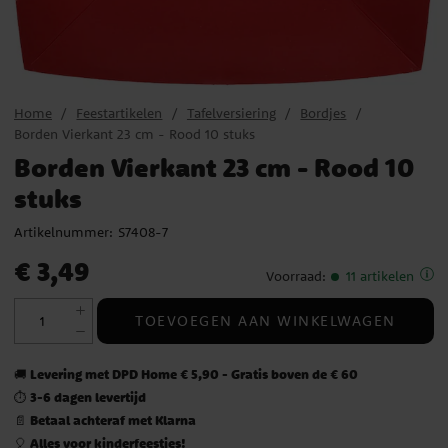
Home
Feestartikelen
Tafelversiering
Bordjes
Borden Vierkant 23 cm - Rood 10 stuks
Borden Vierkant 23 cm - Rood 10
stuks
Artikelnummer:
S7408-7
Prijs
:
€ 3,49
€ 3,49
Voorraad
:
11 artikelen
TOEVOEGEN AAN WINKELWAGEN
Levering met DPD Home € 5,90 - Gratis boven de € 60
🚚
3-6 dagen levertijd
⏱️
Betaal achteraf met Klarna
📄
Alles voor kinderfeestjes!
🎈