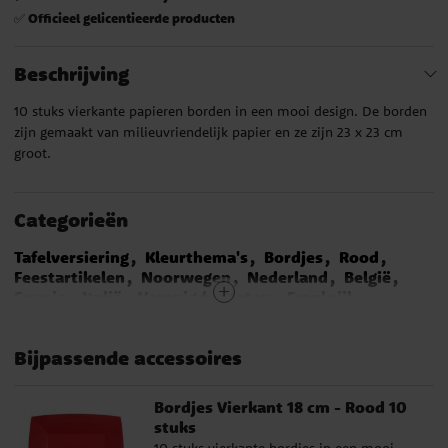
Officieel gelicentieerde producten
✅
Beschrijving
10 stuks vierkante papieren borden in een mooi design. De borden
zijn gemaakt van milieuvriendelijk papier en ze zijn 23 x 23 cm
groot.
Categorieën
Tafelversiering
Kleurthema's
Bordjes
Rood
Feestartikelen
Noorwegen
Nederland
België
Spanje
Italië
Verenigde Staten
Frankrijk
LEGO Ninjago Versiering
Denemarken
Duitsland
Hollywood feest
Muziek feest
Casinofeest
Bijpassende accessoires
Landen
Bordjes Vierkant 18 cm - Rood 10
stuks
10 stuks vierkante bordjes in een mooi