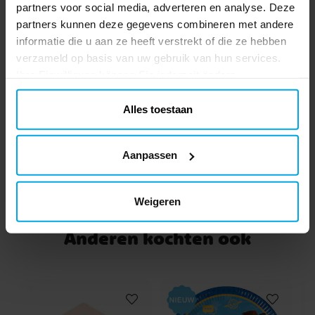
Prijs
€ 3,29
:
€ 3,29
partners voor social media, adverteren en analyse. Deze
partners kunnen deze gegevens combineren met andere
BEKIJKEN
informatie die u aan ze heeft verstrekt of die ze hebben
verzameld op basis van uw gebruik van hun services.
Cocktailservetten - Rood 25 stuks
Ihre Einwilligung können Sie jederzeit ändern.
25 cocktailservetten van milieuvriendelijk
papier. De servetten zijn iets dikker 3-
Alles toestaan
laags en zijn uitgevouwen 21 x 20 cm.
Prijs
€ 2,49
:
€ 2,49
Aanpassen
TOEVOEGEN
Weigeren
Anderen kochten ook