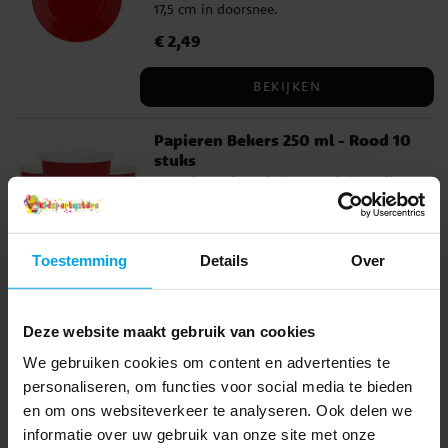
17,5 cm in doorsnee.
Prijs
€ 2,49
:
€ 2,49
BEKIJKEN
Papieren Bekers 250 ml - Rood 10
stuks
10 stuks papieren bekers. De bekers zijn
gemaakt van milieuvriendelijk papier en
zijn 9 cm hoog en hebben een inhoud van
250 ml.
Prijs
€ 2,49
:
€ 2,49
Toestemming
Details
Over
BEKIJKEN
Deze website maakt gebruik van cookies
Servetten - Rood 25 stuks
We gebruiken cookies om content en advertenties te
25 stuks servetten gemaakt van
personaliseren, om functies voor social media te bieden
milieuvriendelijk papier. De servetten
en om ons websiteverkeer te analyseren. Ook delen we
hebben 2 lagen en zijn uitgevouwen 33 x
informatie over uw gebruik van onze site met onze
33 cm.