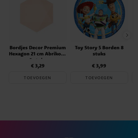
Bordjes Decor Premium
Toy Story 5 Borden 8
S
Hexagon 21 cm Abrikoos
stuks
H
6 stuks
€ 3,29
€ 3,99
Prijs
:
€ 3,29
Prijs
:
€ 3,99
TOEVOEGEN
TOEVOEGEN