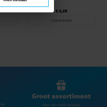
ks
€ 3,29
Prijs
:
€ 3,29
TOEVOEGEN
Groot assortiment
rna
Meer dan 9.000 artikelen