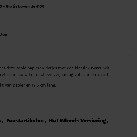
 - Gratis boven de € 60
cten
met deze coole papieren rietjes met een klassiek zwart-wit
cefeestje, autothema of een verjaardag vol actie en vaart!
kt van papier en 19,5 cm lang.
s
Feestartikelen
Hot Wheels Versiering