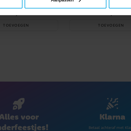
16 cm Geel 6 stu
€ 3,99
€ 2,90
Prijs
:
€ 3,99
Prijs
:
€ 2,90
TOEVOEGEN
TOEVOEGEN
Klarna
Alles voor
nderfeestjes!
Betaal achteraf met Kla