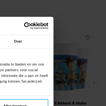
Over
 media te bieden en om ons
ze partners voor social
nformatie die u aan ze heeft
gung können Sie jederzeit
 Hexagon
Toy Story 5 Bekers 8 stuks
Alles toestaan