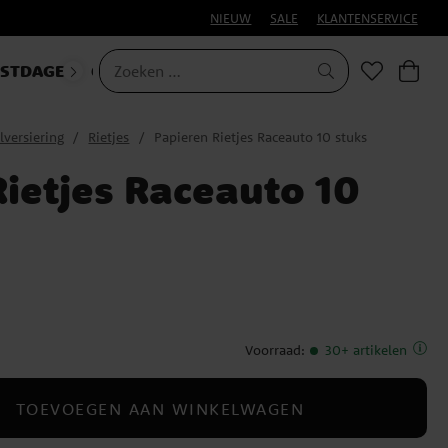
NIEUW
SALE
KLANTENSERVICE
ESTDAGEN
CARNAVAL
lversiering
Rietjes
Papieren Rietjes Raceauto 10 stuks
Rietjes Raceauto 10
Voorraad
:
30+ artikelen
TOEVOEGEN AAN WINKELWAGEN