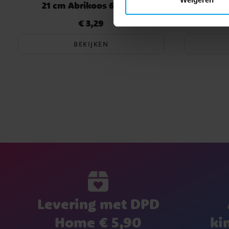
21 cm Abrikoos 6 stuks
€ 3,29
Prijs
:
€ 3,29
BEKIJKEN
Levering met DPD
Home € 5,90
ki