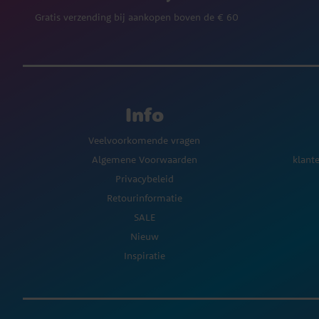
Gratis verzending bij aankopen boven de € 60
Info
Veelvoorkomende vragen
Algemene Voorwaarden
klant
Privacybeleid
Retourinformatie
SALE
Nieuw
Inspiratie