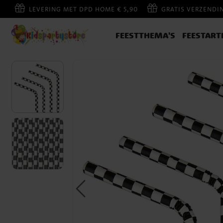
LEVERING MET DPD HOME € 5,90
GRATIS VERZENDI
FEESTTHEMA'S
FEESTART