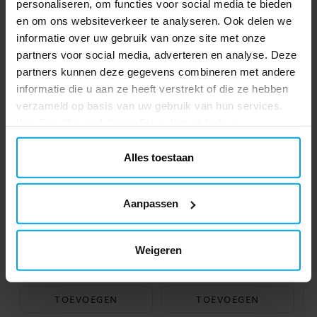
spiraalbinding en gelinieerde pagina’s.
personaliseren, om functies voor social media te bieden
Dankzij het elastische band blijft het
en om ons websiteverkeer te analyseren. Ook delen we
netjes gesloten, klaar voor elke missie! ✔️
Anderen kochten ook
informatie over uw gebruik van onze site met onze
A5-formaat met ca. 200 gelinieerde
partners voor social media, adverteren en analyse. Deze
pagina’s ✔️ Stoer ontwerp met Naruto en
partners kunnen deze gegevens combineren met andere
Minato ✔️ Officieel gelicentieerd product
informatie die u aan ze heeft verstrekt of die ze hebben
verzameld op basis van uw gebruik van hun services.
Ihre Einwilligung können Sie jederzeit ändern.
Alles toestaan
Aanpassen
Paw Patrol - Gummen 4
Paw Patrol - Potloden 6
stuks
stuks
Weigeren
€ 3,29
€ 3,90
Prijs
:
€ 3,29
Prijs
:
€ 3,90
TOEVOEGEN
TOEVOEGEN