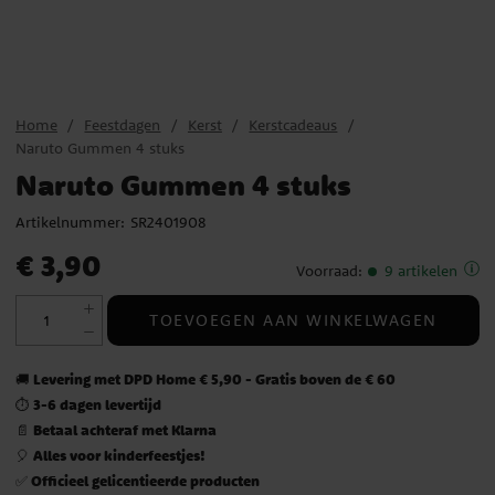
Home
Feestdagen
Kerst
Kerstcadeaus
Naruto Gummen 4 stuks
Naruto Gummen 4 stuks
Artikelnummer:
SR2401908
Prijs
:
€ 3,90
€ 3,90
Voorraad
:
9 artikelen
TOEVOEGEN AAN WINKELWAGEN
Levering met DPD Home € 5,90 - Gratis boven de € 60
🚚
3-6 dagen levertijd
⏱️
Betaal achteraf met Klarna
📄
Alles voor kinderfeestjes!
🎈
Officieel gelicentieerde producten
✅