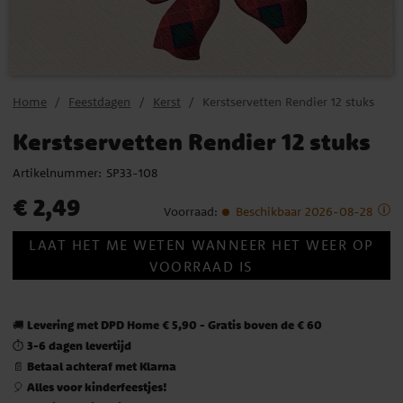
Home
Feestdagen
Kerst
Kerstservetten Rendier 12 stuks
Kerstservetten Rendier 12 stuks
Artikelnummer:
SP33-108
Prijs
:
€ 2,49
€ 2,49
Voorraad
:
Beschikbaar 2026-08-28
LAAT HET ME WETEN WANNEER HET WEER OP
VOORRAAD IS
Levering met DPD Home € 5,90 - Gratis boven de € 60
🚚
3-6 dagen levertijd
⏱️
Betaal achteraf met Klarna
📄
Alles voor kinderfeestjes!
🎈