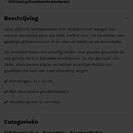
Officieel gelicentieerde producten
✅
Beschrijving
Deze stijlvolle kerstservetten met rendiermotief brengen een
warme, feestelijke sfeer aan tafel. Perfect voor het kerstdiner, een
gezellige glühweinavond of als sfeervol detail op de desserttafel.
De servetten tonen een schattig rendier met gouden geweitjes en
een geruite strik in klassieke kerstkleuren. Ze zijn gemaakt van
zacht, absorberend papier en hebben prachtige details van
goudfolie die voor een luxe uitstraling zorgen.
✔️ Afmetingen: 33 x 33 cm
✔️ Met decoratieve goudfoliedetails
✔️ Verpakking met 12 servetten
Categorieën
Tafelversiering
Servetten
Feestartikelen