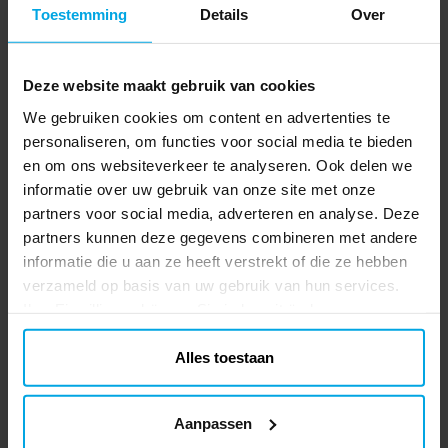
gemaakt van zacht, absorberend papier en
Toestemming
Details
Over
BEKIJKEN
tonen een vrolijke kerstman met de tekst
Merry Christmas in gouden letters. Een
Kerstservetten Notenkraker met
sfeervol detail dat de tafel extra feestelijk
Deze website maakt gebruik van cookies
bestekvak 6 stuks
maakt. ✔️ Afmetingen: 16 x 13,5 cm
We gebruiken cookies om content en advertenties te
Deze elegante kerstservetten met klassiek
(uitgevouwen 32 x 26,8 cm) ✔️ Gemaakt
notenkrakermotief zorgen voor een
personaliseren, om functies voor social media te bieden
van zacht, milieuvriendelijk papier ✔️
feestelijke en stijlvolle uitstraling op tafel.
en om ons websiteverkeer te analyseren. Ook delen we
Verpakking met 12 servetten
Perfect voor het kerstdiner, een
informatie over uw gebruik van onze site met onze
Prijs
€ 2,49
:
€ 2,49
adventsfeest of het nieuwjaarsdiner. De
partners voor social media, adverteren en analyse. Deze
servetten hebben een handig vakje voor
partners kunnen deze gegevens combineren met andere
TOEVOEGEN
het bestek, waarmee je eenvoudig een
informatie die u aan ze heeft verstrekt of die ze hebben
nette en sfeervolle tafeldecoratie creëert.
verzameld op basis van uw gebruik van hun services.
Een charmant detail dat direct zorgt voor
Ihre Einwilligung können Sie jederzeit ändern.
kerstsfeer! ✔️ Afmetingen: 10 x 20 cm ✔️
Anderen kochten ook
Met handig bestekvak ✔️ Verpakking met 6
Alles toestaan
servetten
Aanpassen