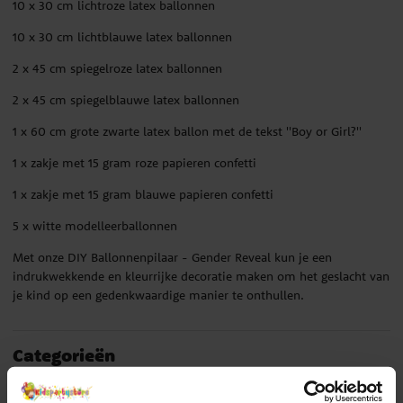
10 x 30 cm lichtroze latex ballonnen
10 x 30 cm lichtblauwe latex ballonnen
2 x 45 cm spiegelroze latex ballonnen
2 x 45 cm spiegelblauwe latex ballonnen
1 x 60 cm grote zwarte latex ballon met de tekst ''Boy or Girl?''
1 x zakje met 15 gram roze papieren confetti
1 x zakje met 15 gram blauwe papieren confetti
5 x witte modelleerballonnen
Met onze DIY Ballonnenpilaar - Gender Reveal kun je een
indrukwekkende en kleurrijke decoratie maken om het geslacht van
je kind op een gedenkwaardige manier te onthullen.
Categorieën
Babyhower ballonnen
Ballonnen