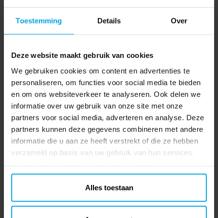
Ballon boeketten
Feestartikelen
Gender Reveal
Toestemming
Details
Over
Bijpassende accessoires
Deze website maakt gebruik van cookies
Ballonpomp Deluxe Dual Action
Upgrade je feestvoorbereiding met onze
We gebruiken cookies om content en advertenties te
Ballonpomp Deluxe Dual Action! Deze
personaliseren, om functies voor social media te bieden
robuuste pomp maakt het eenvoudig om
en om ons websiteverkeer te analyseren. Ook delen we
snel veel ballonnen op te blazen en ze
Prijs
€ 2,99
:
€ 2,99
informatie over uw gebruik van onze site met onze
worden verkocht in verschillende kleuren
partners voor social media, adverteren en analyse. Deze
die niet gesorteerd zijn. Of het nu gaat om
TOEVOEGEN
partners kunnen deze gegevens combineren met andere
een kinderfeestje, babyshower of andere
informatie die u aan ze heeft verstrekt of die ze hebben
speciale gelegenheden, onze ballonpomp
verzameld op basis van uw gebruik van hun services.
is de perfecte keuze.
Ihre Einwilligung können Sie jederzeit ändern.
Anderen kochten ook
Alles toestaan