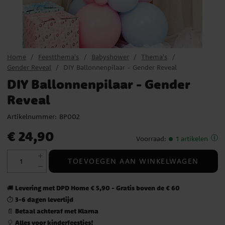
Home
Feestthema's
Babyshower
Thema's
Gender Reveal
DIY Ballonnenpilaar - Gender Reveal
DIY Ballonnenpilaar - Gender
Reveal
Artikelnummer:
BP002
Prijs
:
€ 24,90
€ 24,90
Voorraad
:
1 artikelen
TOEVOEGEN AAN WINKELWAGEN
Levering met DPD Home € 5,90 - Gratis boven de € 60
🚚
3-6 dagen levertijd
⏱️
Betaal achteraf met Klarna
📄
Alles voor kinderfeestjes!
🎈