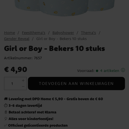
Home
Feestthema's
Babyshower
Thema's
Gender Reveal
Girl or Boy - Bekers 10 stuks
Girl or Boy - Bekers 10 stuks
Artikelnummer:
7657
Prijs
:
€ 4,90
€ 4,90
Voorraad
:
4 artikelen
TOEVOEGEN AAN WINKELWAGEN
Levering met DPD Home € 5,90 - Gratis boven de € 60
🚚
3-6 dagen levertijd
⏱️
Betaal achteraf met Klarna
📄
Alles voor kinderfeestjes!
🎈
Officieel gelicentieerde producten
✅