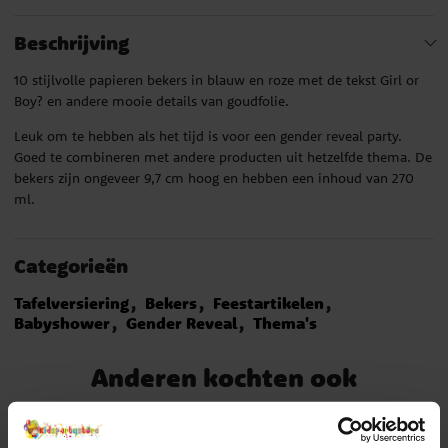
Beschrijving
10 stijlvolle papieren bekers in blauw en roze met de tekst Girl or
Boy? en andere mooie details van goudfolie.
Leuk om te hebben als het tijd is voor een gender reveal party.
Goed te combineren met andere producten uit hetzelfde thema. De
bekers zijn ongeveer 9,7 cm hoog en hebben een inhoud van 270
ml.
Categorieën
Tafelversiering
Bekers
Feestartikelen
Babyshower
Gender Reveal
Thema's
Anderen kochten ook