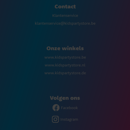
Contact
Klantenservice
klantenservice@kidspartystore.be
Onze winkels
www.kidspartystore.be
www.kidspartystore.nl
www.kidspartystore.de
Volgen ons
Facebook
Instagram