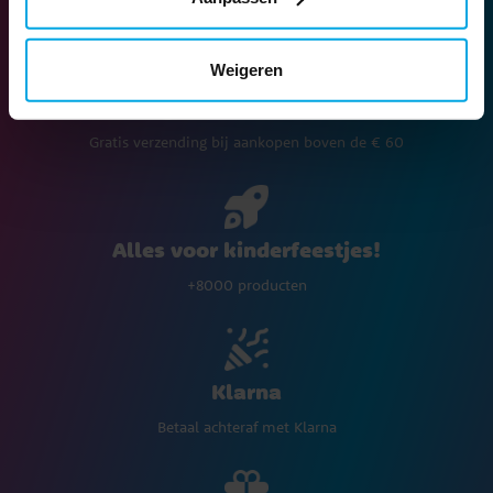
Weigeren
Levering met DPD Home € 5,90
Gratis verzending bij aankopen boven de € 60
Alles voor kinderfeestjes!
+8000 producten
Klarna
Betaal achteraf met Klarna