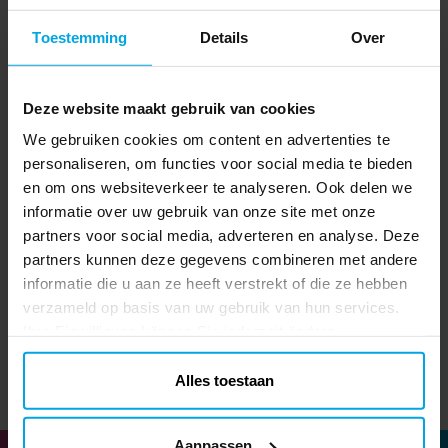
Toestemming
Details
Over
Deze website maakt gebruik van cookies
We gebruiken cookies om content en advertenties te
personaliseren, om functies voor social media te bieden
en om ons websiteverkeer te analyseren. Ook delen we
Ballonnen - Roze 10
Ballonnen - Goud 10
stuks
stuks
informatie over uw gebruik van onze site met onze
partners voor social media, adverteren en analyse. Deze
€ 2,19
€ 2,29
Prijs
:
€ 2,19
Prijs
:
€ 2,29
partners kunnen deze gegevens combineren met andere
informatie die u aan ze heeft verstrekt of die ze hebben
TOEVOEGEN
TOEVOEGEN
verzameld op basis van uw gebruik van hun services.
Ihre Einwilligung können Sie jederzeit ändern.
Alles toestaan
Aanpassen