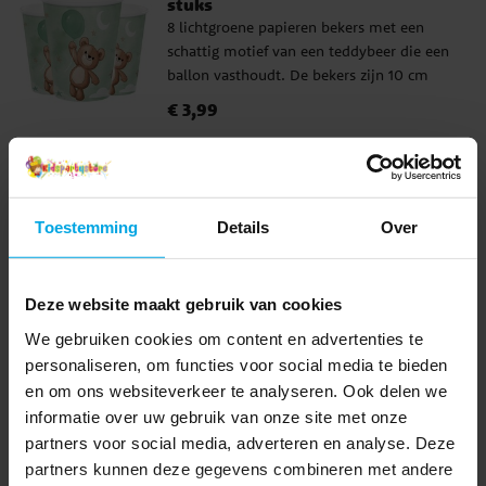
stuks
8 lichtgroene papieren bekers met een
schattig motief van een teddybeer die een
ballon vasthoudt. De bekers zijn 10 cm
hoog en hebben een inhoud van 266 ml.
Prijs
€ 3,99
:
€ 3,99
TOEVOEGEN
Toestemming
Details
Over
Anderen kochten ook
Deze website maakt gebruik van cookies
We gebruiken cookies om content en advertenties te
personaliseren, om functies voor social media te bieden
en om ons websiteverkeer te analyseren. Ook delen we
informatie over uw gebruik van onze site met onze
partners voor social media, adverteren en analyse. Deze
partners kunnen deze gegevens combineren met andere