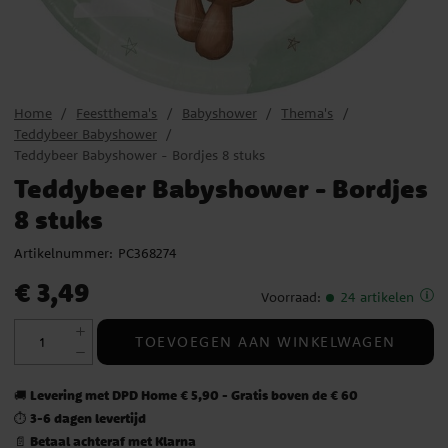
Home
Feestthema's
Babyshower
Thema's
Teddybeer Babyshower
Teddybeer Babyshower - Bordjes 8 stuks
Teddybeer Babyshower - Bordjes
8 stuks
Artikelnummer:
PC368274
Prijs
:
€ 3,49
€ 3,49
Voorraad
:
24 artikelen
TOEVOEGEN AAN WINKELWAGEN
Levering met DPD Home € 5,90 - Gratis boven de € 60
🚚
3-6 dagen levertijd
⏱️
Betaal achteraf met Klarna
📄