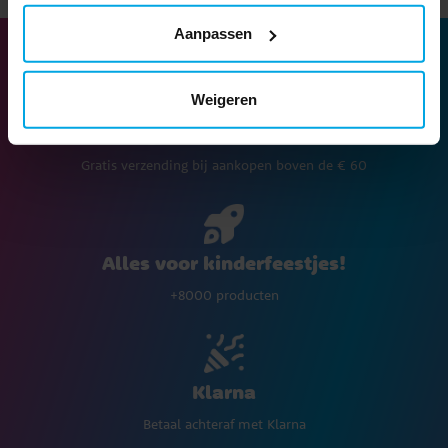
Aanpassen
Weigeren
Levering met DPD Home € 5,90
Gratis verzending bij aankopen boven de € 60
Alles voor kinderfeestjes!
+8000 producten
Klarna
Betaal achteraf met Klarna