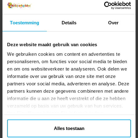
Toestemming
Details
Over
Deze website maakt gebruik van cookies
We gebruiken cookies om content en advertenties te
personaliseren, om functies voor social media te bieden
en om ons websiteverkeer te analyseren. Ook delen we
Winnie de Poeh Borden
Winnie de Poeh
8 stuks
Servetten 20 stuks
informatie over uw gebruik van onze site met onze
partners voor social media, adverteren en analyse. Deze
€ 3,99
€ 2,99
Prijs
:
€ 3,99
Prijs
:
€ 2,99
partners kunnen deze gegevens combineren met andere
informatie die u aan ze heeft verstrekt of die ze hebben
TOEVOEGEN
TOEVOEGEN
verzameld op basis van uw gebruik van hun services.
Ihre Einwilligung können Sie jederzeit ändern.
Alles toestaan