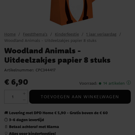
Home
Feestthema's
Kinderfeestje
1 jaar verjaardag
Woodland Animals - Uitdeelzakjes papier 8 stuks
Woodland Animals -
Uitdeelzakjes papier 8 stuks
Artikelnummer:
CPC344417
Prijs
:
€ 6,90
€ 6,90
Voorraad
:
14 artikelen
TOEVOEGEN AAN WINKELWAGEN
Levering met DPD Home € 5,90 - Gratis boven de € 60
🚚
3-6 dagen levertijd
⏱️
Betaal achteraf met Klarna
📄
Alles voor kinderfeestjes!
🎈