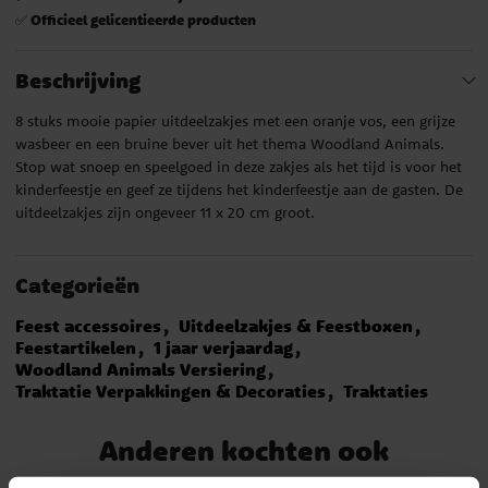
Officieel gelicentieerde producten
✅
Beschrijving
8 stuks mooie papier uitdeelzakjes met een oranje vos, een grijze
wasbeer en een bruine bever uit het thema Woodland Animals.
Stop wat snoep en speelgoed in deze zakjes als het tijd is voor het
kinderfeestje en geef ze tijdens het kinderfeestje aan de gasten. De
uitdeelzakjes zijn ongeveer 11 x 20 cm groot.
Categorieën
Feest accessoires
Uitdeelzakjes & Feestboxen
Feestartikelen
1 jaar verjaardag
Woodland Animals Versiering
Traktatie Verpakkingen & Decoraties
Traktaties
Anderen kochten ook