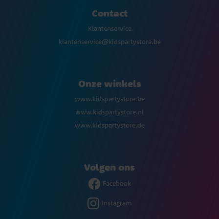
Contact
Klantenservice
klantenservice@kidspartystore.be
Onze winkels
www.kidspartystore.be
www.kidspartystore.nl
www.kidspartystore.de
Volgen ons
Facebook
Instagram