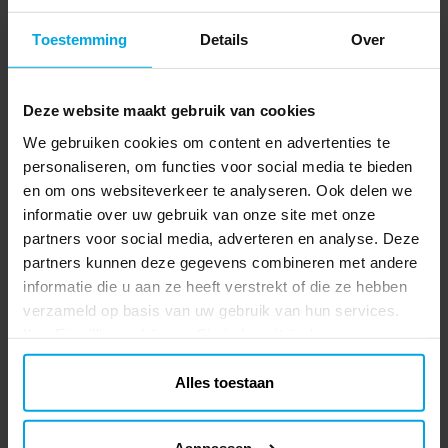
en zijn ongeveer 33 x 33 cm groot
Prijs
€ 3,90
:
€ 3,90
Toestemming
Details
Over
uitgevouwen.
TOEVOEGEN
Deze website maakt gebruik van cookies
Back to the 70's - Tafelloper 5
We gebruiken cookies om content en advertenties te
meter
personaliseren, om functies voor social media te bieden
Tafelloper in retrostijl die met zijn
en om ons websiteverkeer te analyseren. Ook delen we
ontwerp direct doet denken aan de jaren
70. De tafelloper is perfect als je een leuk
informatie over uw gebruik van onze site met onze
themafeest of een disco wilt organiseren.
partners voor social media, adverteren en analyse. Deze
Prijs
€ 10,90
:
€ 10,90
Deze tafelloper komt in een handige rol en
partners kunnen deze gegevens combineren met andere
is 30 cm breed en maar liefst 5 meter
informatie die u aan ze heeft verstrekt of die ze hebben
TOEVOEGEN
lang. Het is genoeg voor meerdere tafels
verzameld op basis van uw gebruik van hun services.
en een groot feest. Het materiaal is 100%
Ihre Einwilligung können Sie jederzeit ändern.
polyester.
Anderen kochten ook
Alles toestaan
Aanpassen