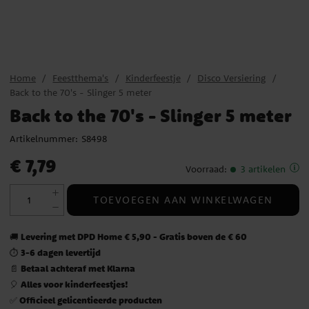
Home
Feestthema's
Kinderfeestje
Disco Versiering
Back to the 70's - Slinger 5 meter
Back to the 70's - Slinger 5 meter
Artikelnummer:
S8498
Prijs
:
€ 7,79
€ 7,79
Voorraad
:
3 artikelen
TOEVOEGEN AAN WINKELWAGEN
Levering met DPD Home € 5,90 - Gratis boven de € 60
🚚
3-6 dagen levertijd
⏱️
Betaal achteraf met Klarna
📄
Alles voor kinderfeestjes!
🎈
Officieel gelicentieerde producten
✅