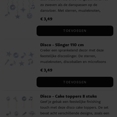
zo zweven als de danspassen op de
dansvloer. Met sterren, muzieknoten,
platen en discoballen van glanzende folie
Prijs
€ 3,49
:
€ 3,49
zorgen ze voor een feestelijk effect vol
beweging en glamour. Elke spiraal is 85 cm
TOEVOEGEN
lang en de decoraties zijn tussen de 15 en
18 cm groot – perfect voor aan het plafond
Disco - Slinger 110 cm
of in een deuropening.
Creëer een sprankelend decor met deze
feestelijke discoslinger. De sterren,
muzieknoten, discoballen en microfoons
met holografische glans maken hem
Prijs
€ 3,49
:
€ 3,49
perfect voor aan de muur, op tafel of als
achtergrond voor foto’s. De slinger is 110
TOEVOEGEN
cm lang en de decoraties zijn ongeveer 12–
14 cm groot – ideaal om direct de juiste
Disco - Cake toppers 8 stuks
feeststemming neer te zetten.
Geef je gebak een feestelijke finishing
touch met deze disco cake toppers. De set
bevat acht verschillende designs, zoals een