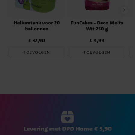
Heliumtank voor 20
FunCakes - Deco Melts
ballonnen
Wit 250 g
€ 32,90
€ 4,99
Prijs
:
€ 32,90
Prijs
:
€ 4,99
TOEVOEGEN
TOEVOEGEN
Levering met DPD Home € 5,90