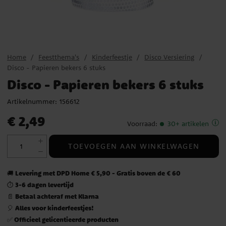
Home
Feestthema's
Kinderfeestje
Disco Versiering
Disco - Papieren bekers 6 stuks
Disco - Papieren bekers 6 stuks
Artikelnummer:
156612
Prijs
:
€ 2,49
€ 2,49
Voorraad
:
30+ artikelen
TOEVOEGEN AAN WINKELWAGEN
Levering met DPD Home € 5,90 - Gratis boven de € 60
🚚
3-6 dagen levertijd
⏱️
Betaal achteraf met Klarna
📄
Alles voor kinderfeestjes!
🎈
Officieel gelicentieerde producten
✅