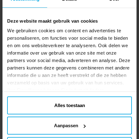
TOEVOEGEN
karton en zijn 13,5 x 8,5 cm groot – ideaal
voor popcorn, chips of snoep voor elke
Disco - Servetten 10 stuks
gast.
Deze website maakt gebruik van cookies
Maak de feesttafel extra sprankelend met
We gebruiken cookies om content en advertenties te
deze schitterende disco servetten in
personaliseren, om functies voor social media te bieden
zilvertinten. De glinsterende discobal en
en om ons websiteverkeer te analyseren. Ook delen we
elegante sterren zorgen meteen voor een
Prijs
€ 2,49
:
€ 2,49
feestelijke sfeer waarin dans centraal staat.
informatie over uw gebruik van onze site met onze
De servetten bestaan uit twee lagen en
partners voor social media, adverteren en analyse. Deze
TOEVOEGEN
zijn 33 x 33 cm groot wanneer ze zijn
partners kunnen deze gegevens combineren met andere
uitgevouwen – een perfecte mix van stijl
informatie die u aan ze heeft verstrekt of die ze hebben
Disco - Papieren borden 18 cm, 6
en gebruiksgemak voor jong en oud.
verzameld op basis van uw gebruik van hun services.
stuks
Ihre Einwilligung können Sie jederzeit ändern.
Dek de tafel voor een discofeest met deze
glinsterende papieren borden! Het
Alles toestaan
ontwerp doet denken aan een discobal en
is perfect voor dansfeestjes, oud en nieuw
Prijs
€ 2,49
:
€ 2,49
of een jaren 70-themafeest. De borden
Aanpassen
zijn 18 cm in doorsnee en ideaal voor
TOEVOEGEN
taart, snacks of verjaardagstraktaties.