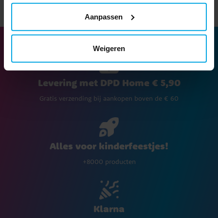
Aanpassen
Weigeren
Levering met DPD Home € 5,90
Gratis verzending bij aankopen boven de € 60
Alles voor kinderfeestjes!
+8000 producten
Klarna