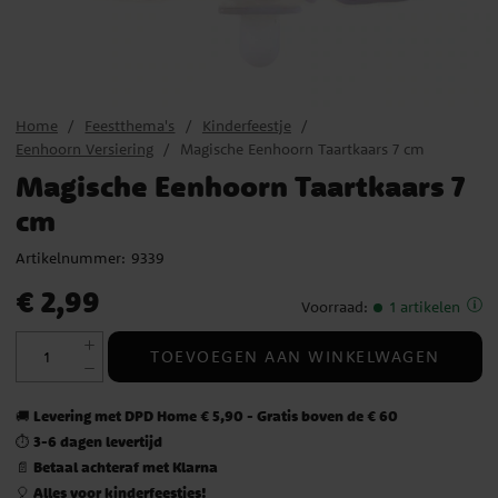
Home
Feestthema's
Kinderfeestje
Eenhoorn Versiering
Magische Eenhoorn Taartkaars 7 cm
Magische Eenhoorn Taartkaars 7
cm
Artikelnummer:
9339
Prijs
:
€ 2,99
€ 2,99
Voorraad
:
1 artikelen
TOEVOEGEN AAN WINKELWAGEN
Levering met DPD Home € 5,90 - Gratis boven de € 60
🚚
3-6 dagen levertijd
⏱️
Betaal achteraf met Klarna
📄
Alles voor kinderfeestjes!
🎈