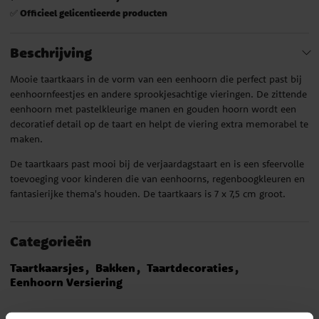
Officieel gelicentieerde producten
✅
Beschrijving
Mooie taartkaars in de vorm van een eenhoorn die perfect past bij
eenhoornfeestjes en andere sprookjesachtige vieringen. De zittende
eenhoorn met pastelkleurige manen en gouden hoorn wordt een
decoratief detail op de taart en helpt de viering extra memorabel te
maken.
De taartkaars past mooi bij de verjaardagstaart en is een sfeervolle
toevoeging voor kinderen die van eenhoorns, regenboogkleuren en
fantasierijke thema's houden. De taartkaars is 7 x 7,5 cm groot.
Categorieën
Taartkaarsjes
Bakken
Taartdecoraties
Eenhoorn Versiering