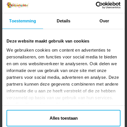
Anderen kochten ook
Toestemming
Details
Over
Deze website maakt gebruik van cookies
We gebruiken cookies om content en advertenties te
personaliseren, om functies voor social media te bieden
en om ons websiteverkeer te analyseren. Ook delen we
informatie over uw gebruik van onze site met onze
Stretchy Paard
Ballonnen - Roze 10
P
partners voor social media, adverteren en analyse. Deze
stuks
partners kunnen deze gegevens combineren met andere
informatie die u aan ze heeft verstrekt of die ze hebben
€ 0,49
€ 2,19
Prijs
:
€ 0,49
Prijs
:
€ 2,19
verzameld op basis van uw gebruik van hun services.
TOEVOEGEN
TOEVOEGEN
Ihre Einwilligung können Sie jederzeit ändern.
Alles toestaan