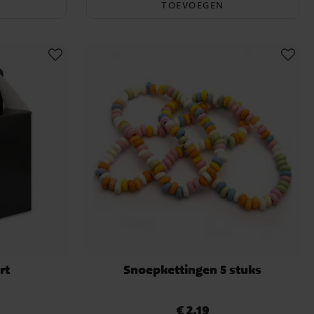
TOEVOEGEN
rt
Snoepkettingen 5 stuks
€ 2,19
Prijs
:
€ 2,19