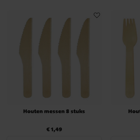
Houten messen 8 stuks
Hout
€ 1,49
Prijs
:
€ 1,49