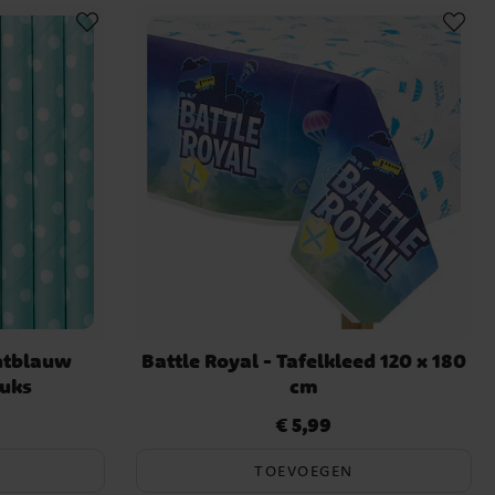
chtblauw
Battle Royal - Tafelkleed 120 x 180
tuks
cm
€ 5,99
Prijs
:
€ 5,99
TOEVOEGEN