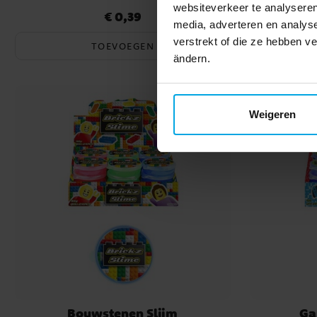
websiteverkeer te analyseren
€ 0,39
Prijs
:
€ 0,39
media, adverteren en analys
verstrekt of die ze hebben v
TOEVOEGEN
ändern.
Weigeren
Bouwstenen Slijm
Ga