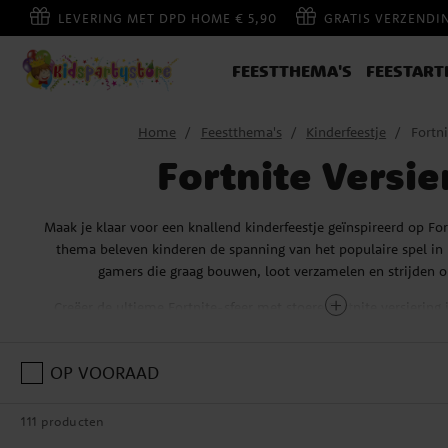
LEVERING MET DPD HOME € 5,90
GRATIS VERZENDI
FEESTTHEMA'S
FEESTART
Home
Feestthema's
Kinderfeestje
Fortni
Fortnite Versie
Maak je klaar voor een knallend kinderfeestje geïnspireerd op For
thema beleven kinderen de spanning van het populaire spel in h
gamers die graag bouwen, loot verzamelen en strijden o
Creëer de ultieme Fortnite-sfeer met stoere Fortnite versiering
stijl van het spel. Dek de tafel met bordjes, bekers en servetten
en maak het feest compleet met ballonnen, banners en decorat
OP VOORAAD
skins en dansjes uit de game. Voor kleine bakkers zijn er ook ta
en koekjesvormen – perfect voor een verjaardagstaart in de stijl 
of een Victory Royale-banner.
111 producten