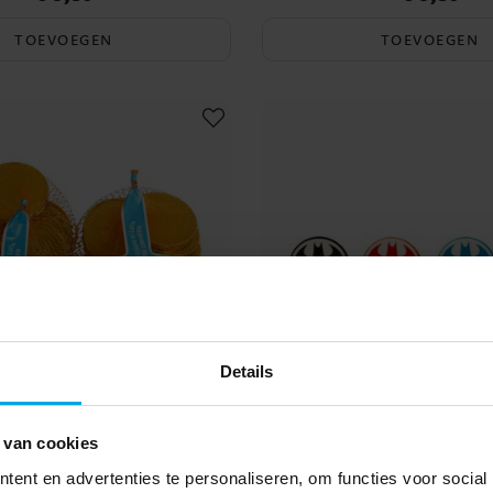
TOEVOEGEN
TOEVOEGEN
Details
 van cookies
e Goudmunten 15 stuks
Batman Gummen 4 
ent en advertenties te personaliseren, om functies voor social