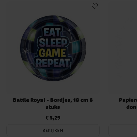
Maak het feest extra spannend met een eigen “Battle Royale-hin
over obstakels springen, onder netten kruipen en onderweg loo
een danswedstrijd waarin ze de bekende Fortnite-moves nadoen
zonder te lachen of uit de maat te raken,
Met ons Fortnite-thema wordt elk kinderfeestje een actief en 
plezier, beweging en spel. Ontdek ons assortiment Fortnite-fees
Victory Royale-feest!
Battle Royal - Bordjes, 18 cm 8
Papiere
stuks
don
€ 3,29
Prijs
:
€ 3,29
BEKIJKEN