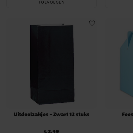
TOEVOEGEN
Uitdeelzakjes - Zwart 12 stuks
Fees
€ 2,49
Prijs
:
€ 2,49