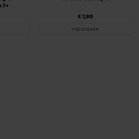
 7+
€ 7,90
Prijs
:
€ 7,90
TOEVOEGEN