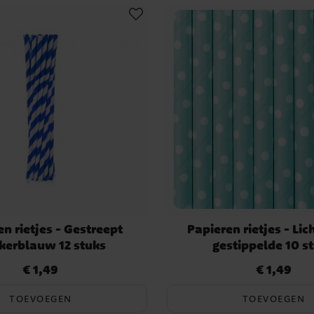
dernisbaan”, waarbij kinderen
t verzamelen. Of organiseer
 – wie het langst volhoudt
 wint!
onvergetelijk avontuur vol
tartikelen en start je eigen
n rietjes - Gestreept
Papieren rietjes - Li
kerblauw 12 stuks
gestippelde 10 s
€ 1,49
€ 1,49
Prijs
:
€ 1,49
Prijs
:
€ 1,49
TOEVOEGEN
TOEVOEGEN