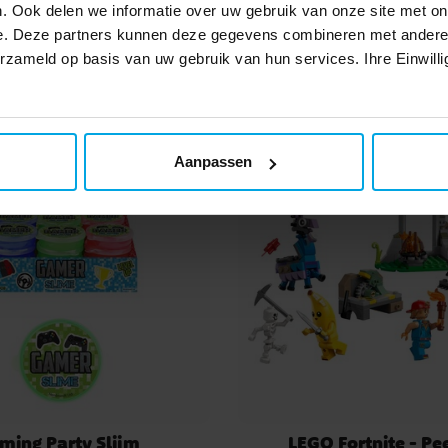
. Ook delen we informatie over uw gebruik van onze site met on
€ 3,49
€ 3,99
Prijs
:
€ 3,49
Prijs
:
€ 3,99
e. Deze partners kunnen deze gegevens combineren met andere i
erzameld op basis van uw gebruik van hun services. Ihre Einwilli
TOEVOEGEN
TOEVOEGEN
Aanpassen
ming Party Slijm
LEGO Fortnite - Pe