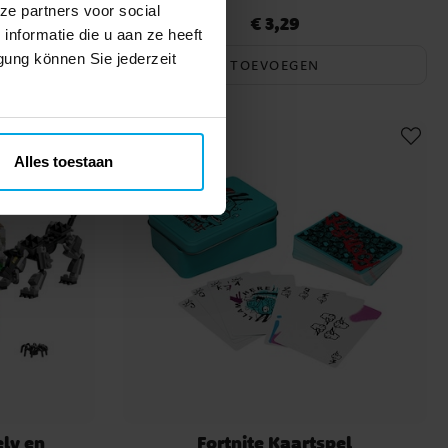
ze partners voor social
€ 3,29
Prijs
:
€ 3,29
nformatie die u aan ze heeft
gung können Sie jederzeit
TOEVOEGEN
Alles toestaan
ely en
Fortnite Kaartspel