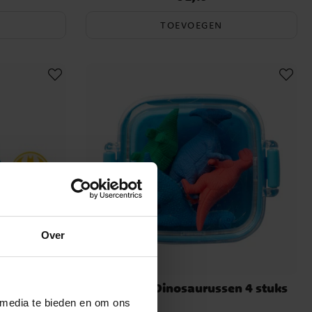
TOEVOEGEN
Over
stuks
Gummen Dinosaurussen 4 stuks
 media te bieden en om ons