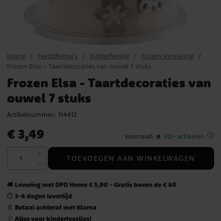
Home
Feestthema's
Kinderfeestje
Frozen Versiering
Frozen Elsa - Taartdecoraties van ouwel 7 stuks
Frozen Elsa - Taartdecoraties van
ouwel 7 stuks
Artikelnummer:
114412
Prijs
:
€ 3,49
€ 3,49
Voorraad
:
30+ artikelen
TOEVOEGEN AAN WINKELWAGEN
Levering met DPD Home € 5,90 - Gratis boven de € 60
🚚
3-6 dagen levertijd
⏱️
Betaal achteraf met Klarna
📄
Alles voor kinderfeestjes!
🎈