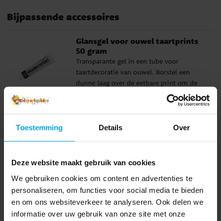
Bijpassende accessoires
Glansgel voor ouwel taartprints
50 gram
Transparante gel in een tube voor
taartdecoratie van ouwel. Borstel een
dunne laag over de eetbare print om de
kleur, diepte en glans van het ontwerp te
Prijs
€ 3,90
:
€ 3,90
versterken. Gebruik het ook onder de print
als je de taartdecoratie direct op
TOEVOEGEN
marsepein of fondant wilt plaatsen.
Toestemming
Details
Over
Ingrediënten: glucosestroop, suiker (29%),
water, verdikkingsmiddel: E406,
voedingszuur: E330, conserveermiddel:
Anderen kochten ook
Deze website maakt gebruik van cookies
E202. Kan sporen van melk, soja en noten
We gebruiken cookies om content en advertenties te
bevatten.
personaliseren, om functies voor social media te bieden
en om ons websiteverkeer te analyseren. Ook delen we
informatie over uw gebruik van onze site met onze