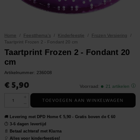
Home
Feestthema's
Kinderfeestje
Frozen Versiering
Taartprint Frozen 2 - Fondant 20 cm
Taartprint Frozen 2 - Fondant 20
cm
Artikelnummer:
236008
Prijs
:
€ 5,90
€ 5,90
Voorraad
:
21 artikelen
TOEVOEGEN AAN WINKELWAGEN
🚚
Levering met DPD Home € 5,90 - Gratis boven de € 60
⏱️
3-6 dagen levertijd
📄
Betaal achteraf met Klarna
🎈
Alles voor kinderfeestjes!