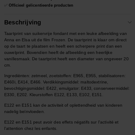
✅
Officieel gelicentieerde producten
Beschrijving
Taartprint van suikervrije fondant met een leuke afbeelding van
Anna en Elsa uit de film Frozen. De taartprint is klaar om direct
op de taart te plaatsen en heeft een scherpere print dan een
ouwelprint. Bovendien heeft de afbeelding een heerlijke
vanillesmaak. De taartprint heeft een diameter van ongeveer 20
cm.
Ingrediënten: zetmeel, zoetstoffen: E965, E955, stabilisatoren:
E460i, E414, E466. Verdikkingsmiddel: maltodextrine,
bevochtigingsmiddel: E422, emulgator: E433, conserveermiddel:
E330, E202. Kleurstoffen E122, E133, E102, E151.
E122 en E151 kan de activiteit of oplettendheid van kinderen
nadelig beïnvloeden.
E122 en E151 peut avoir des effets négatifs sur l'activité et
l'attention chez les enfants.