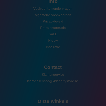
Info
Veelvoorkomende vragen
Algemene Voorwaarden
Privacybeleid
Retourinformatie
SALE
Nieuw
Inspiratie
Contact
Klantenservice
klantenservice@kidspartystore.be
Onze winkels