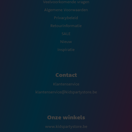
Veelvoorkomende vragen
Algemene Voorwaarden
Privacybeleid
Retourinformatie
SALE
Nieuw
Inspiratie
Contact
Klantenservice
klantenservice@kidspartystore.be
Onze winkels
www.kidspartystore.be