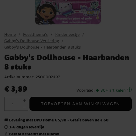
Home
Feestthema's
Kinderfeestje
Gabby's Dollhouse Versiering
Gabby's Dollhouse - Haarbanden 8 stuks
Gabby's Dollhouse - Haarbanden
8 stuks
Artikelnummer:
2500002497
Prijs
:
€ 3,89
€ 3,89
Voorraad
:
30+ artikelen
TOEVOEGEN AAN WINKELWAGEN
Levering met DPD Home € 5,90 - Gratis boven de € 60
🚚
3-6 dagen levertijd
⏱️
Betaal achteraf met Klarna
📄