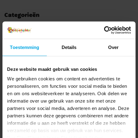
Categorieën
Speelgoed & Cadeaus
Cadeaus
Gabby's Dollhouse Versiering
Anderen kochten ook
Toestemming
Details
Over
Deze website maakt gebruik van cookies
We gebruiken cookies om content en advertenties te
personaliseren, om functies voor social media te bieden
en om ons websiteverkeer te analyseren. Ook delen we
informatie over uw gebruik van onze site met onze
partners voor social media, adverteren en analyse. Deze
partners kunnen deze gegevens combineren met andere
informatie die u aan ze heeft verstrekt of die ze hebben
Stretchy Paard
Ballonnen - Roze 10
verzameld op basis van uw gebruik van hun services.
stuks
Ihre Einwilligung können Sie jederzeit ändern.