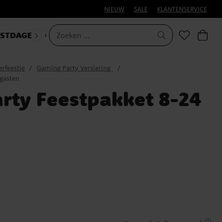
NIEUW
SALE
KLANTENSERVICE
ESTDAGEN
CARNAVAL
erfeestje
Gaming Party Versiering
gasten
rty Feestpakket 8-24