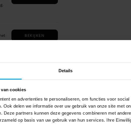
g.
BEKIJKEN
met
uit
.
Details
De
BEKIJKEN
ze
 te
n we
 van cookies
gen
en
ent en advertenties te personaliseren, om functies voor social
h
r
. Ook delen we informatie over uw gebruik van onze site met on
et
e. Deze partners kunnen deze gegevens combineren met andere i
erzameld op basis van uw gebruik van hun services. Ihre Einwilli
TOEVOEGEN
deze