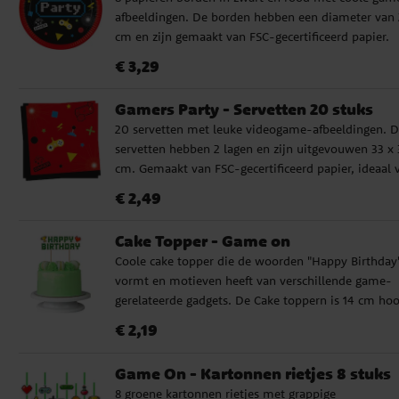
afbeeldingen. De borden hebben een diameter van 
cm en zijn gemaakt van FSC-gecertificeerd papier.
Perfect voor een gaming-thema kinderfeestje!
Prijs
:
€ 3,29
€ 3,29
Gamers Party - Servetten 20 stuks
20 servetten met leuke videogame-afbeeldingen. 
servetten hebben 2 lagen en zijn uitgevouwen 33 x 
cm. Gemaakt van FSC-gecertificeerd papier, ideaal 
een gaming-thema kinderfeestje.
Prijs
:
€ 2,49
€ 2,49
Cake Topper - Game on
Coole cake topper die de woorden "Happy Birthday
vormt en motieven heeft van verschillende game-
gerelateerde gadgets. De Cake toppern is 14 cm hoo
Prijs
:
€ 2,19
€ 2,19
Game On - Kartonnen rietjes 8 stuks
8 groene kartonnen rietjes met grappige