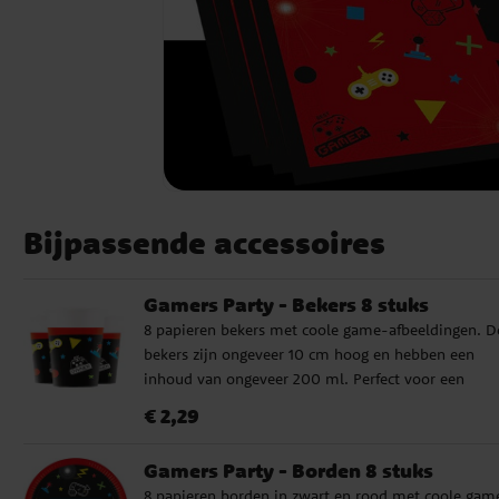
Bijpassende accessoires
Gamers Party - Bekers 8 stuks
8 papieren bekers met coole game-afbeeldingen. D
bekers zijn ongeveer 10 cm hoog en hebben een
inhoud van ongeveer 200 ml. Perfect voor een
gaming-thema kinderfeestje!
Prijs
:
€ 2,29
€ 2,29
Gamers Party - Borden 8 stuks
8 papieren borden in zwart en rood met coole gam