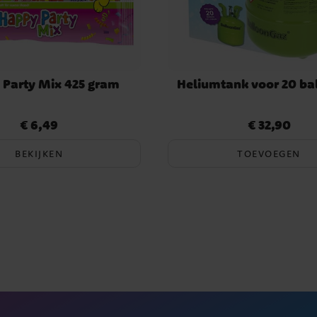
 Party Mix 425 gram
Heliumtank voor 20 ba
€ 6,49
€ 32,90
Prijs
:
€ 6,49
Prijs
:
€ 32,90
BEKIJKEN
TOEVOEGEN