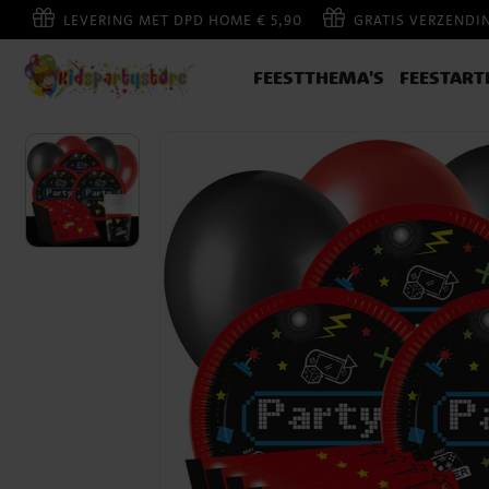
LEVERING MET DPD HOME € 5,90
GRATIS VERZENDI
FEESTTHEMA'S
FEESTART