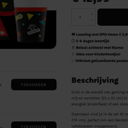
Levering met DPD Home € 5,90
🚚
3-6 dagen levertijd
⏱️
Betaal achteraf met Klarna
📄
Alles voor kinderfeestjes!
🎈
Officieel gelicentieerde produ
✅
Beschrijving
TOEVOEGEN
e
Duik in de wereld van gaming m
ml) en servetten (33 x 33 cm) in
energiek kinderfeest of een stoe
Daarnaast vind je in de set 10 r
274 cm), perfect om een feesteli
tafelkleeden meegeleverd.
TOEVOEGEN
e-