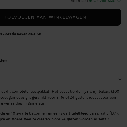
Voorraad
:
Op voorraad
TOEVOEGEN AAN WINKELWAGEN
 - Gratis boven de € 60
cten
et dit complete feestpakket! Het bevat borden (23 cm), bekers (200
 cool gamedesign, geschikt voor 8, 16 of 24 gasten, ideaal voor een
re verjaardag in gamerstijl.
ode en 10 zwarte ballonnen en een zwart tafelkleed van plastic (137 x
jke en stoere sfeer te creëren. Voor 24 gasten worden er zelfs 2