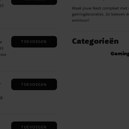
23
Maak jouw feest compleet met u
gamingdecoraties. Zo beleven de
avontuur!
Categorieën
TOEVOEGEN
De
33
Gaming 
voor
TOEVOEGEN
"
g.
TOEVOEGEN