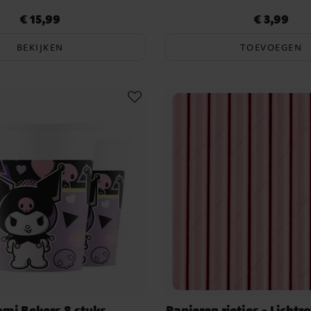
serveerd met slagroom.
€ 15,99
€ 3,99
Prijs
:
€ 15,99
Prijs
:
€ 3,99
 suikerstrikken.
rm of leuke figuurtjes.
BEKIJKEN
TOEVOEGEN
ezichtjes.
nkles en een kleine strik.
roze details en een strik voor
 Plezier en
y stijl!
nspireerd op Hello Kitty en
t de kinderen ze zoeken.
et kleine uitdagingen.
katjes met roze neuzen en
ersieren met strooisels en
mi Bekers 8 stuks
Papieren rietjes - Lichtr