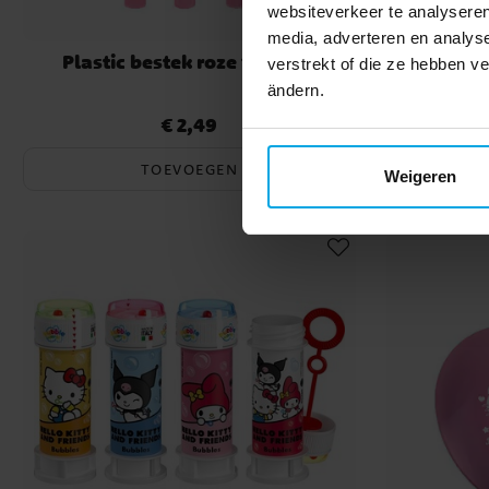
websiteverkeer te analyseren
media, adverteren en analys
Plastic bestek roze 18 stuks
Plastic L
verstrekt of die ze hebben v
ändern.
€ 2,49
Prijs
:
€ 2,49
TOEVOEGEN
Weigeren