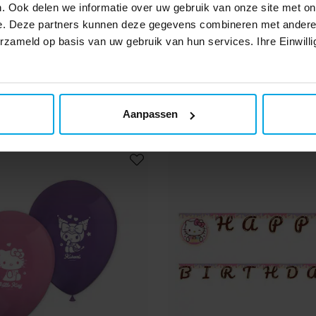
. Ook delen we informatie over uw gebruik van onze site met on
e. Deze partners kunnen deze gegevens combineren met andere i
epels Lichtroze 24 stuks
Hello Kitty & Kur
erzameld op basis van uw gebruik van hun services. Ihre Einwilli
Uitdeelzakjes van papi
€ 2,29
€ 2,99
Prijs
:
€ 2,29
Prijs
:
€ 2,99
BEKIJKEN
BEKIJKEN
Aanpassen