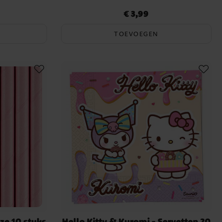
€ 3,99
Prijs
:
€ 3,99
TOEVOEGEN
oze 10 stuks
Hello Kitty & Kuromi - Servetten 20