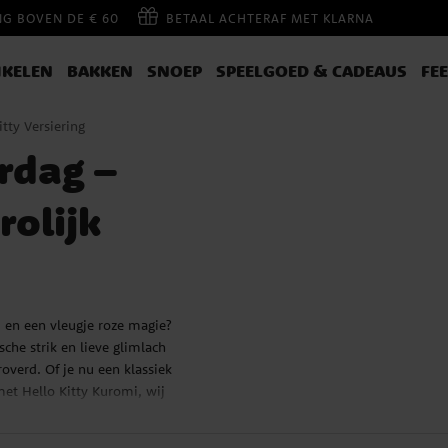
NG BOVEN DE € 60
BETAAL ACHTERAF MET KLARNA
IKELEN
BAKKEN
SNOEP
SPEELGOED & CADEAUS
FE
itty Versiering
ardag –
rolijk
d en een vleugje roze magie?
sche strik en lieve glimlach
overd. Of je nu een klassiek
 met Hello Kitty Kuromi, wij
st compleet maken.