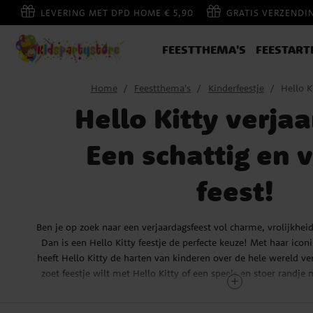
LEVERING MET DPD HOME € 5,90
GRATIS VERZENDI
FEESTTHEMA'S
FEESTART
Home
Feestthema's
Kinderfeestje
Hello K
Hello Kitty verja
Een schattig en v
feest!
Ben je op zoek naar een verjaardagsfeest vol charme, vrolijkhei
Dan is een Hello Kitty feestje de perfecte keuze! Met haar iconi
heeft Hello Kitty de harten van kinderen over de hele wereld ver
zoet feestje wilt met Hello Kitty of een speels en stoer randje
hebben de versieringen en feestartikelen die jouw fee