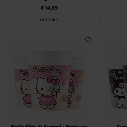
Roze pannenkoeken – Gekleurd met aardbeienpuree en ge
€ 14,99
Prijs
:
€ 14,99
Hello Kitty cupcakes – Muffins versierd met kleine
Kuromi’s chocoladesnacks – Kleine chocolaatjes in hartvo
BEKIJKEN
Schuimkatjes – Meringues met Hello Kitty-g
Strooisel-milkshakes – Vanillemilkshakes met kleurrijke spri
En natuurlijk, een Hello Kitty taart, versierd met kattenoortjes, 
de ultieme verjaardagssfeer!
Spelletjes en activiteiten –
creativiteit in Hello Kitt
Houd de kinderen bezig met leuke spelletjes en activiteiten geï
Kuromi.
Strikkenjacht – Verstop kleine strikjes in de kamer en laa
Kuromi’s speelse hindernisbaan – Zet een parcours uit m
Hello Kitty schminken – Verander de kinderen in schattige 
snorharen.
Versier je eigen cupcakes – Laat de kinderen hun muffins v
suikerfiguurtjes.
Hello Kitty & Kuromi - Papieren
Kuro