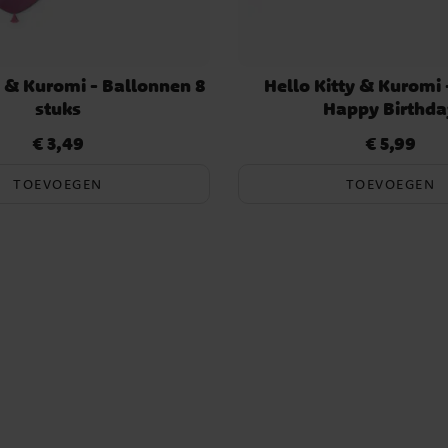
y & Kuromi - Ballonnen 8
Hello Kitty & Kuromi 
stuks
Happy Birthda
€ 3,49
€ 5,99
Prijs
:
€ 3,49
Prijs
:
€ 5,99
TOEVOEGEN
TOEVOEGEN