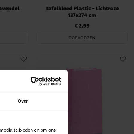
Lavendel
Tafelkleed Plastic - Lichtroze
137x274 cm
€ 2,99
Prijs
:
€ 2,99
TOEVOEGEN
Over
 media te bieden en om ons