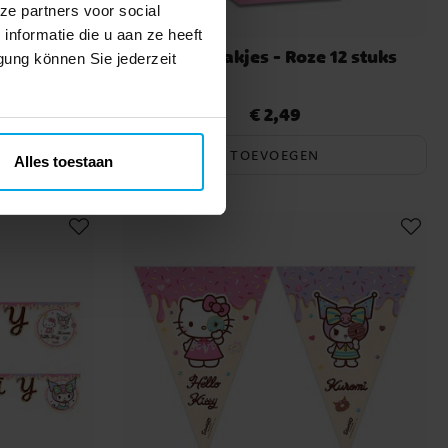
ze partners voor social
nformatie die u aan ze heeft
omi -
Uitdeelzakjes - Roze 12 stuks
gung können Sie jederzeit
er 4 stuks
€ 2,49
Prijs
:
€ 2,49
TOEVOEGEN
Alles toestaan