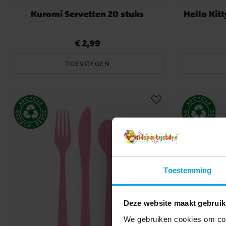
Kuromi Servetten 20 stuks
Hello Kit
€ 2,99
Prijs
:
€ 2,99
TOEVOEGEN
Toestemming
Deze website maakt gebruik
We gebruiken cookies om cont