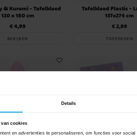
ty & Kuromi - Tafelkleed
Tafelkleed Plastic - 
120 x 180 cm
137x274 cm
€ 4,99
€ 2,99
Prijs
:
€ 4,99
Prijs
:
€ 2,99
BEKIJKEN
TOEVOEGEN
Details
 van cookies
ent en advertenties te personaliseren, om functies voor social