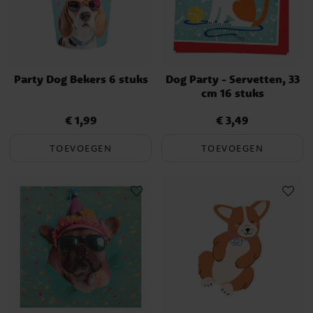
Party Dog Bekers 6 stuks
Dog Party - Servetten, 33
cm 16 stuks
€ 1,99
€ 3,49
Prijs
:
€ 1,99
Prijs
:
€ 3,49
TOEVOEGEN
TOEVOEGEN