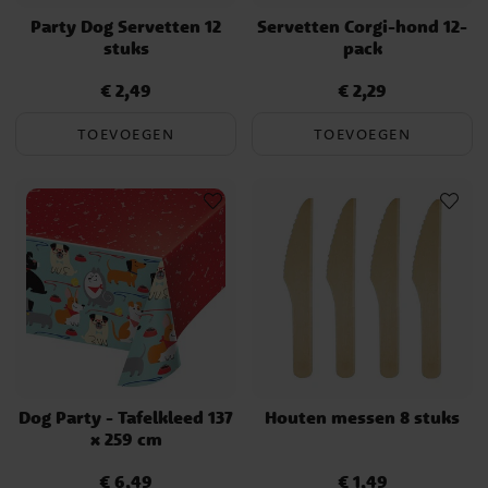
Party Dog Servetten 12
Servetten Corgi-hond 12-
stuks
pack
€ 2,49
€ 2,29
Prijs
:
€ 2,49
Prijs
:
€ 2,29
TOEVOEGEN
TOEVOEGEN
Dog Party - Tafelkleed 137
Houten messen 8 stuks
x 259 cm
€ 6,49
€ 1,49
Prijs
:
€ 6,49
Prijs
:
€ 1,49