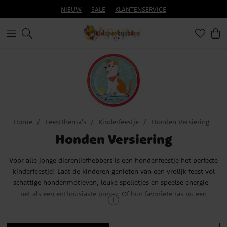
NIEUW
SALE
KLANTENSERVICE
Home
Feestthema's
Kinderfeestje
Honden Versiering
Honden Versiering
Voor alle jonge dierenliefhebbers is een hondenfeestje het perfecte
kinderfeestje! Laat de kinderen genieten van een vrolijk feest vol
schattige hondenmotieven, leuke spelletjes en speelse energie –
net als een enthousiaste puppy. Of hun favoriete ras nu een
dalmatiër, golden retriever of teckel is, dit thema wordt
gegarandeerd een succes!