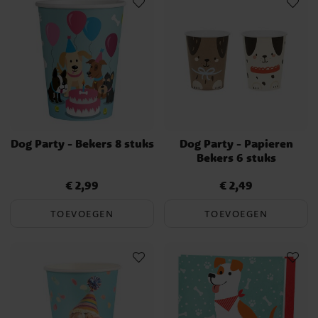
Dog Party - Bekers 8 stuks
Dog Party - Papieren
Bekers 6 stuks
€ 2,99
€ 2,49
Prijs
:
€ 2,99
Prijs
:
€ 2,49
TOEVOEGEN
TOEVOEGEN