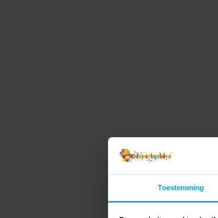
worden eenvoudig vastgemaakt met een
veiligheidsspeld aan de achterkant. ✔️ Bevat 5 butt
met afbeeldingen van Stitch & Scrump ✔️ Formaat:
stuks ca. 2,5 cm, 1 stuk ca. 3,8 cm ✔️ Perfect als klei
cadeautje of voor verzamelaars Officieel gelicentiee
product.
Toestemming