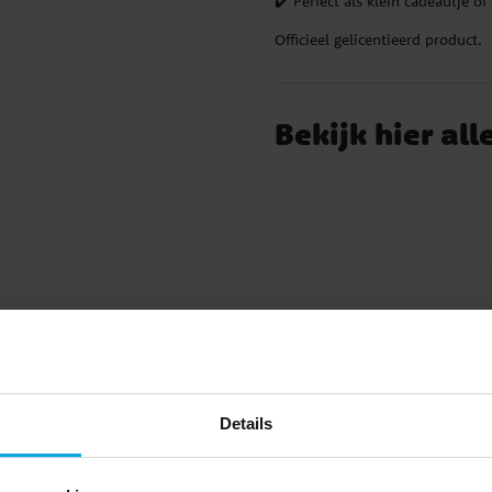
✔️ Perfect als klein cadeautje o
ons
Officieel gelicentieerd product.
 4
n
rd
Bekijk hier all
Categorieën
Details
Merchandise
Buttons
Lilo & Stitch Versiering