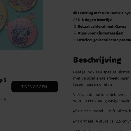
Levering met DPD Home € 5,90
🚚
3-6 dagen levertijd
⏱️
Betaal achteraf met Klarna
📄
Alles voor kinderfeestjes!
🎈
Officieel gelicentieerde produ
✅
Beschrijving
Geef je look een speelse uitstra
met verschillende afbeeldingen 
p 5
tassen, jassen of etuis.
TOEVOEGEN
Vier van de buttons hebben een 
at 5
worden eenvoudig vastgemaakt m
✔️ Bevat 5 pastel Lilo & Stitch-
f
 ca.
✔️ Formaat: 4 stuks ca. 2,5 cm, 