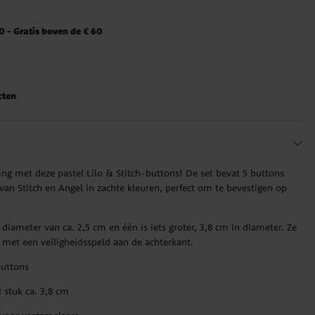
 - Gratis boven de € 60
cten
ling met deze pastel Lilo & Stitch-buttons! De set bevat 5 buttons
van Stitch en Angel in zachte kleuren, perfect om te bevestigen op
diameter van ca. 2,5 cm en één is iets groter, 3,8 cm in diameter. Ze
et een veiligheidsspeld aan de achterkant.
buttons
1 stuk ca. 3,8 cm