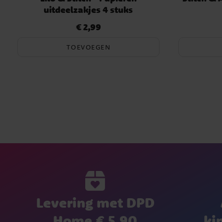
uitdeelzakjes 4 stuks
€ 2,99
Prijs
:
€ 2,99
TOEVOEGEN
Levering met DPD
Home € 5,90
ki