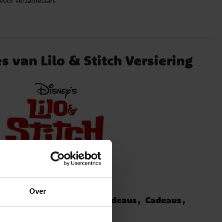
f voor verzamelaars
es van Lilo & Stitch Versiering
Over
Disney
Speelgoed & Cadeaus
Cadeaus
Traktaties