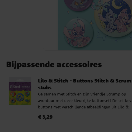
Bijpassende accessoires
Lilo & Stitch - Buttons Stitch & Scrum
stuks
Ga samen met Stitch en zijn vriendje Scrump op
avontuur met deze kleurrijke buttonset! De set bev
buttons met verschillende afbeeldingen uit Lilo &
Stitch, perfect om te bevestigen op tassen, jassen o
Prijs
:
€ 3,29
€ 3,29
etuis. Vier van de buttons hebben een diameter van
2,5 cm en één is iets groter, 3,8 cm in diameter. Ze