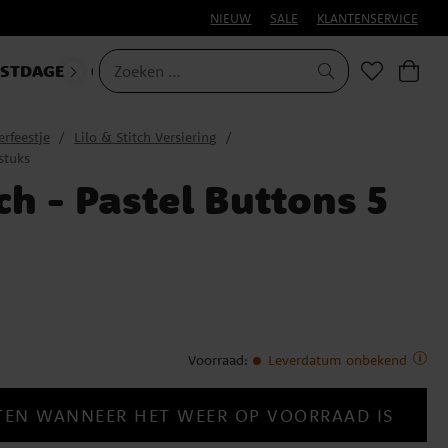
NIEUW
SALE
KLANTENSERVICE
ESTDAGEN
CARNAVAL
erfeestje
Lilo & Stitch Versiering
 stuks
tch - Pastel Buttons 5
Voorraad
:
Leverdatum onbekend
TEN WANNEER HET WEER OP VOORRAAD IS