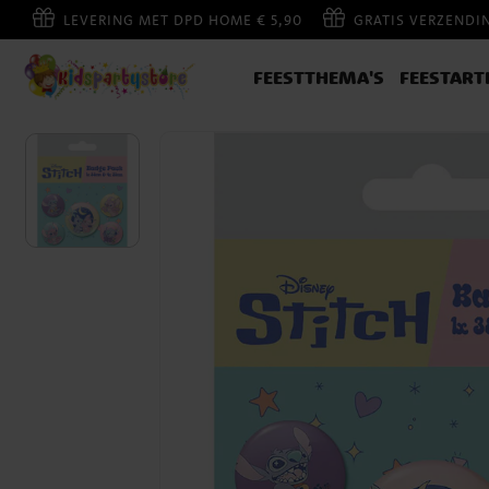
LEVERING MET DPD HOME € 5,90
GRATIS VERZENDI
FEESTTHEMA'S
FEESTART