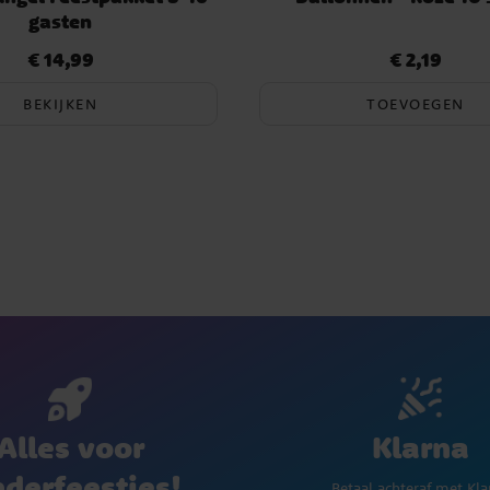
gasten
€ 14,99
€ 2,19
Prijs
:
€ 14,99
Prijs
:
€ 2,19
BEKIJKEN
TOEVOEGEN
Klarna
Alles voor
nderfeestjes!
Betaal achteraf met Kla