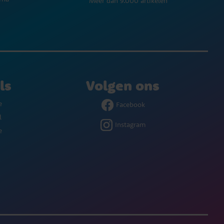
Meer dan 9.000 artikelen
ls
Volgen ons
e
Facebook
l
Instagram
e