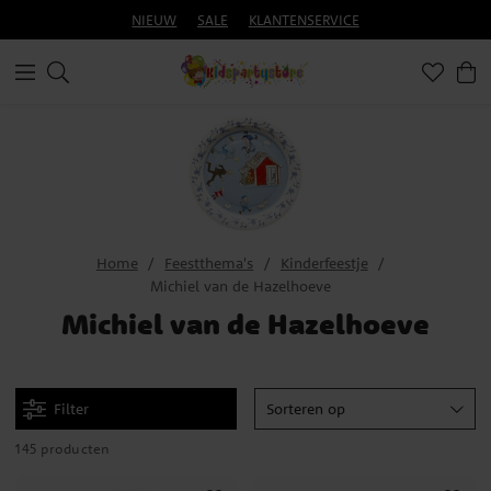
NIEUW
SALE
KLANTENSERVICE
Home
Feestthema's
Kinderfeestje
Michiel van de Hazelhoeve
Michiel van de Hazelhoeve
Filter
Sorteren op
145 producten