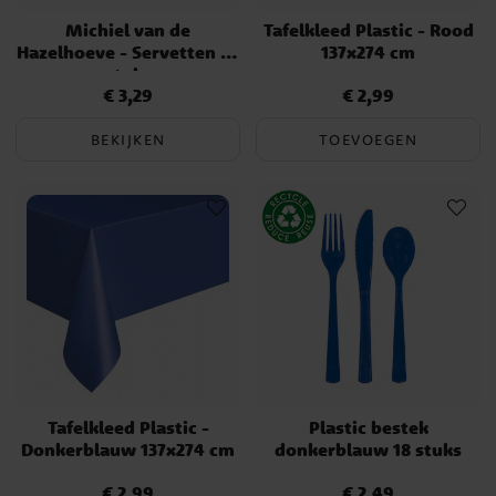
Michiel van de
Tafelkleed Plastic - Rood
Hazelhoeve - Servetten 16
137x274 cm
stuks
€ 3,29
€ 2,99
Prijs
:
€ 3,29
Prijs
:
€ 2,99
BEKIJKEN
TOEVOEGEN
Tafelkleed Plastic -
Plastic bestek
Donkerblauw 137x274 cm
donkerblauw 18 stuks
€ 2,99
€ 2,49
Prijs
:
€ 2,99
Prijs
:
€ 2,49