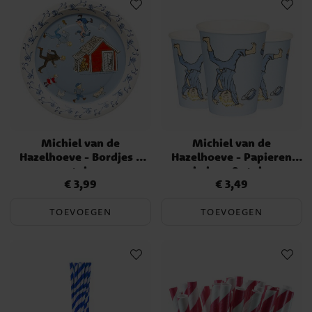
Michiel van de
Michiel van de
Hazelhoeve - Bordjes 8
Hazelhoeve - Papieren
stuks
bekers 8 stuks
€ 3,99
€ 3,49
Prijs
:
€ 3,99
Prijs
:
€ 3,49
TOEVOEGEN
TOEVOEGEN