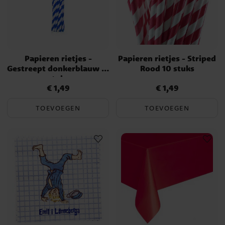
Papieren rietjes -
Papieren rietjes - Striped
Gestreept donkerblauw 12
Rood 10 stuks
stuks
€ 1,49
€ 1,49
Prijs
:
€ 1,49
Prijs
:
€ 1,49
TOEVOEGEN
TOEVOEGEN