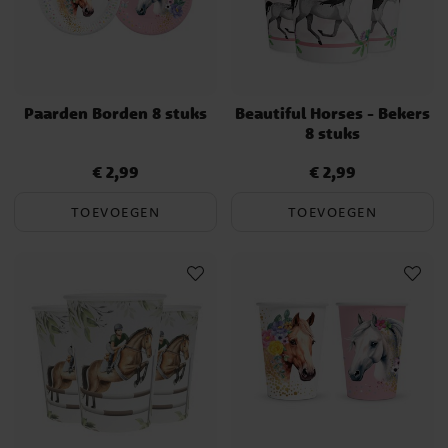
Paarden Borden 8 stuks
Beautiful Horses - Bekers
8 stuks
€ 2,99
€ 2,99
Prijs
:
€ 2,99
Prijs
:
€ 2,99
TOEVOEGEN
TOEVOEGEN