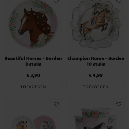
Beautiful Horses - Borden
Champion Horse - Borden
8 stuks
10 stuks
€ 3,90
€ 4,99
Prijs
:
€ 3,90
Prijs
:
€ 4,99
TOEVOEGEN
TOEVOEGEN