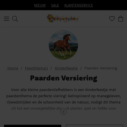
NIEUW
SALE
KLANTENSERVICE
Home
Feestthema's
Kinderfeestje
Paarden Versiering
Paarden Versiering
Voor alle kleine paardenliefhebbers is een kinderfeestje met
paardenthema de perfecte viering! Geïnspireerd op manegeleven,
rijwedstrijden en de schoonheid van de natuur, nodigt dit thema
uit tot een onvergetelijke dag vol plezier, spel en liefde voor
paarden. Ideaal voor kinderen die dromen van paardrijden, zorgen
voor hun eigen pony en tijd doorbrengen in de stal.