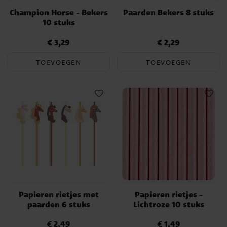
Champion Horse - Bekers
Paarden Bekers 8 stuks
10 stuks
€ 3,29
€ 2,29
Prijs
:
€ 3,29
Prijs
:
€ 2,29
TOEVOEGEN
TOEVOEGEN
Papieren rietjes met
Papieren rietjes -
paarden 6 stuks
Lichtroze 10 stuks
€ 2,49
€ 1,49
Prijs
:
€ 2,49
Prijs
:
€ 1,49