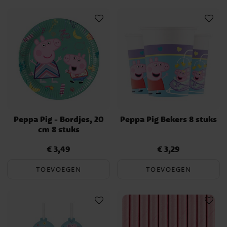
Peppa Pig - Bordjes, 20
Peppa Pig Bekers 8 stuks
cm 8 stuks
€ 3,49
€ 3,29
Prijs
:
€ 3,49
Prijs
:
€ 3,29
TOEVOEGEN
TOEVOEGEN