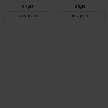
€ 4,99
€ 2,29
Prijs
:
€ 4,99
Prijs
:
€ 2,29
TOEVOEGEN
BEKIJKEN