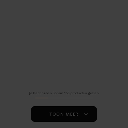
Je hebt haben 36 van 165 producten gezien
TOON MEER