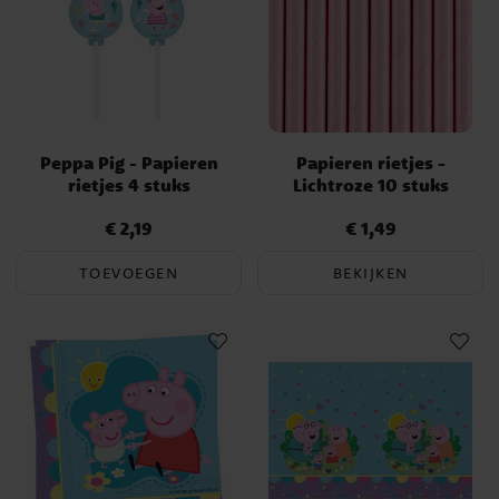
Peppa Pig - Papieren
Papieren rietjes -
rietjes 4 stuks
Lichtroze 10 stuks
€ 2,19
€ 1,49
Prijs
:
€ 2,19
Prijs
:
€ 1,49
TOEVOEGEN
BEKIJKEN