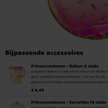
Bijpassende accessoires
Prinsessenkroon - Bekers 8 stuks
8 papieren bekers in roze ombre kleur met details 
goud verijdelde prinsessenkronen. Het wordt ook
geleverd met 8 stuks verwijderbare bekerhouders i
goud met afbeelding van een prinsessenkroon. De
Prijs
:
€ 4,49
€ 4,49
bekers zijn 9 cm hoog en hebben een inhoud van 2
ml.
Prinsessenkroon - Servetten 16 stuks
16 luxe servetten in de vorm van een prinsessenkr