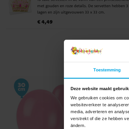
met gouden en roze details. De servetten hebben 3
lagen en zijn uitgevouwen 33 x 33 cm.
Prijs
:
€ 4,49
€ 4,49
Toestemming
Deze website maakt gebruik
We gebruiken cookies om cont
websiteverkeer te analyseren
media, adverteren en analys
verstrekt of die ze hebben v
ändern.