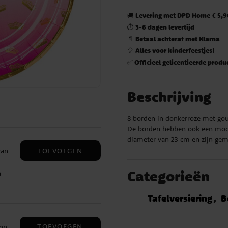
Levering met DPD Home € 5,90
🚚
3-6 dagen levertijd
⏱️
Betaal achteraf met Klarna
📄
Alles voor kinderfeestjes!
🎈
Officieel gelicentieerde produ
✅
Beschrijving
8 borden in donkerroze met gou
De borden hebben ook een moo
diameter van 23 cm en zijn gem
TOEVOEGEN
van
Categorieën
n
50
Tafelversiering
B
TOEVOEGEN
oon