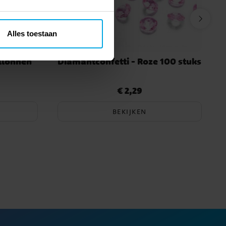
Alles toestaan
llonnen
Diamantconfetti - Roze 100 stuks
€ 2,29
Prijs
:
€ 2,29
BEKIJKEN