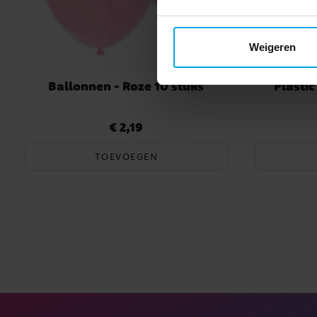
Weigeren
Ballonnen - Roze 10 stuks
Plastic
€ 2,19
Prijs
:
€ 2,19
TOEVOEGEN