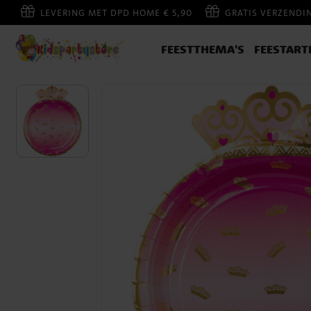
LEVERING MET DPD HOME € 5,90
GRATIS VERZENDI
FEESTTHEMA'S
FEESTART