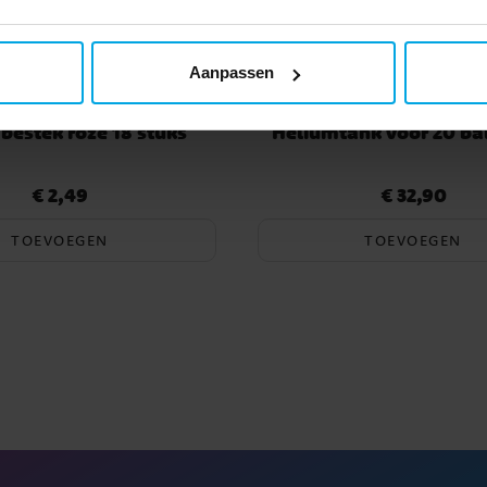
Aanpassen
 bestek roze 18 stuks
Heliumtank voor 20 ba
€ 2,49
€ 32,90
Prijs
:
€ 2,49
Prijs
:
€ 32,90
TOEVOEGEN
TOEVOEGEN