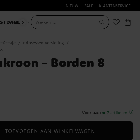
NIEUW
SALE
KLANTENSERVICE
ESTDAGEN
CARNAVAL
erfeestje
Prinsessen Versiering
ks
nkroon - Borden 8
Voorraad
:
7 artikelen
TOEVOEGEN AAN WINKELWAGEN