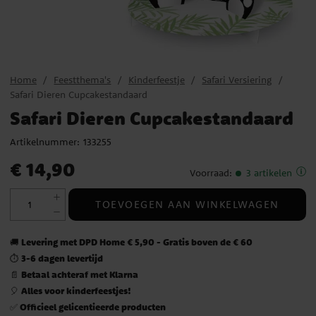
Home
Feestthema's
Kinderfeestje
Safari Versiering
Safari Dieren Cupcakestandaard
Safari Dieren Cupcakestandaard
Artikelnummer:
133255
Prijs
:
€ 14,90
€ 14,90
Voorraad
:
3 artikelen
TOEVOEGEN AAN WINKELWAGEN
Levering met DPD Home € 5,90 - Gratis boven de € 60
🚚
3-6 dagen levertijd
⏱️
Betaal achteraf met Klarna
📄
Alles voor kinderfeestjes!
🎈
Officieel gelicentieerde producten
✅