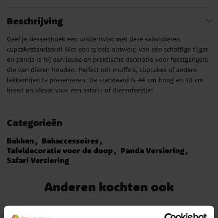
Beschrijving
Geef je desserthoek een wilde twist met deze safaridieren
cupcakestandaard! Met een speels ontwerp van een schattige tijger
en panda is hij een leuke en praktische decoratie voor feestgangers
die van dieren houden. Perfect om muffins, cupcakes of andere
lekkernijen te presenteren. De standaard is 44 cm hoog en 30 cm
breed en ideaal voor een safari- of dierenfeestje!
Categorieën
Bakken
Bakaccessoires
Tafeldecoratie voor de doop
Panda Versiering
Safari Versiering
Anderen kochten ook