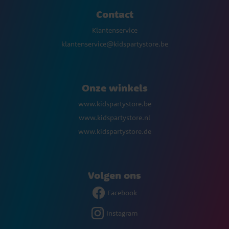
Contact
Klantenservice
klantenservice@kidspartystore.be
Onze winkels
www.kidspartystore.be
www.kidspartystore.nl
www.kidspartystore.de
Volgen ons
Facebook
Instagram