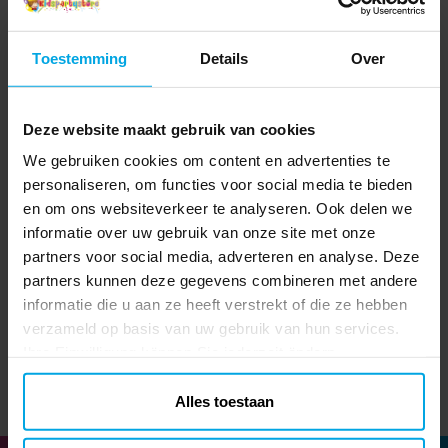
Toestemming
Details
Over
Deze website maakt gebruik van cookies
We gebruiken cookies om content en advertenties te
personaliseren, om functies voor social media te bieden
Bubble Ballongewicht
Clips voor tafelkleed
en om ons websiteverkeer te analyseren. Ook delen we
Geel
informatie over uw gebruik van onze site met onze
€ 1,49
€ 1,99
partners voor social media, adverteren en analyse. Deze
Prijs
:
€ 1,49
Prijs
:
€ 1,99
partners kunnen deze gegevens combineren met andere
TOEVOEGEN
TOEVOEGEN
informatie die u aan ze heeft verstrekt of die ze hebben
verzameld op basis van uw gebruik van hun services.
Ihre Einwilligung können Sie jederzeit ändern.
Alles toestaan