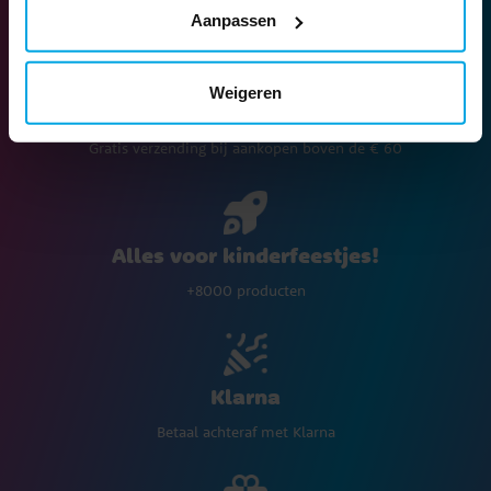
Aanpassen
Weigeren
Levering met DPD Home € 5,90
Gratis verzending bij aankopen boven de € 60
Alles voor kinderfeestjes!
+8000 producten
Klarna
Betaal achteraf met Klarna