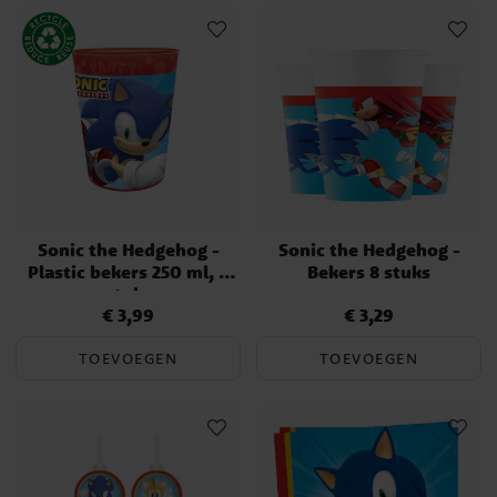
Sonic the Hedgehog -
Sonic the Hedgehog -
Plastic bekers 250 ml, 4
Bekers 8 stuks
stuks
€ 3,99
€ 3,29
Prijs
:
€ 3,99
Prijs
:
€ 3,29
TOEVOEGEN
TOEVOEGEN