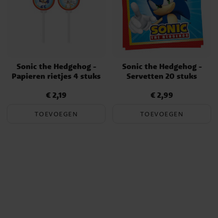
Sonic the Hedgehog -
Sonic the Hedgehog -
Papieren rietjes 4 stuks
Servetten 20 stuks
€ 2,19
€ 2,99
Prijs
:
€ 2,19
Prijs
:
€ 2,99
TOEVOEGEN
TOEVOEGEN