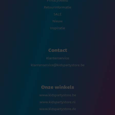
Privacybeleid
Retourinformatie
SALE
Nieuw
Inspiratie
Contact
Klantenservice
klantenservice@kidspartystore.be
Onze winkels
www.kidspartystore.be
www.kidspartystore.nl
www.kidspartystore.de