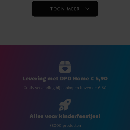
TOON MEER
Levering met DPD Home € 5,90
Gratis verzending bij aankopen boven de € 60
Alles voor kinderfeestjes!
+8000 producten