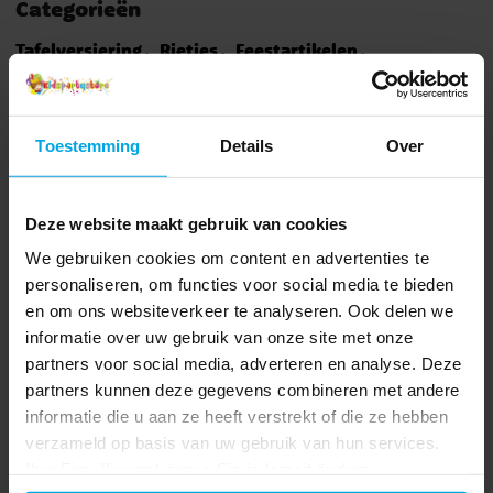
Categorieën
Tafelversiering
Rietjes
Feestartikelen
Spiderman Versiering
Anderen kochten ook
Toestemming
Details
Over
Deze website maakt gebruik van cookies
We gebruiken cookies om content en advertenties te
personaliseren, om functies voor social media te bieden
en om ons websiteverkeer te analyseren. Ook delen we
informatie over uw gebruik van onze site met onze
partners voor social media, adverteren en analyse. Deze
partners kunnen deze gegevens combineren met andere
informatie die u aan ze heeft verstrekt of die ze hebben
Taartkaars blauw
Heliumtank voor 20
P
metallic cijfer 0-9
ballonnen
verzameld op basis van uw gebruik van hun services.
Ihre Einwilligung können Sie jederzeit ändern.
€ 2,29
€ 32,90
Prijs
:
€ 2,29
Prijs
:
€ 32,90