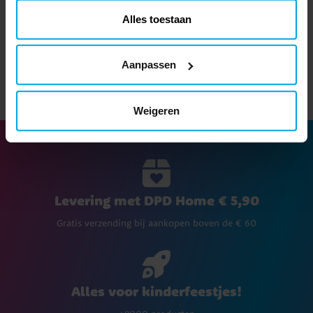
Alles toestaan
BEKIJKEN
TOEVOEGEN
Aanpassen
Weigeren
Levering met DPD Home € 5,90
Gratis verzending bij aankopen boven de € 60
Alles voor kinderfeestjes!