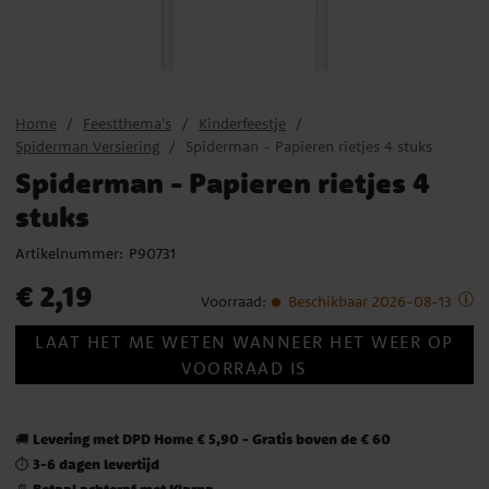
Home
Feestthema's
Kinderfeestje
Spiderman Versiering
Spiderman - Papieren rietjes 4 stuks
Spiderman - Papieren rietjes 4
stuks
Artikelnummer:
P90731
Prijs
:
€ 2,19
€ 2,19
Voorraad
:
Beschikbaar 2026-08-13
LAAT HET ME WETEN WANNEER HET WEER OP
VOORRAAD IS
Levering met DPD Home € 5,90 - Gratis boven de € 60
🚚
3-6 dagen levertijd
⏱️
Betaal achteraf met Klarna
📄