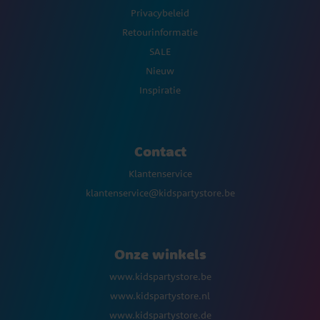
Privacybeleid
Retourinformatie
SALE
Nieuw
Inspiratie
Contact
Klantenservice
klantenservice@kidspartystore.be
Onze winkels
www.kidspartystore.be
www.kidspartystore.nl
www.kidspartystore.de