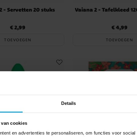
2 - Servetten 20 stuks
Vaiana 2 - Tafelkleed 1
€ 2,99
€ 4,99
Prijs
:
€ 2,99
Prijs
:
€ 4,99
TOEVOEGEN
TOEVOEGEN
Details
 van cookies
ent en advertenties te personaliseren, om functies voor social