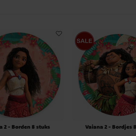
en voor een
elen om de juiste sfeer te
ana en Maui en vul het thema
ische kleuren.
ruimte te versieren met
Welkom op Motunui” bij de
 echte tropische eiland!
maken uit de
r tropische smaken en bied
passen.
a 2 - Borden 8 stuks
Vaiana 2 - Bordjes 
smaakvolle marinade.