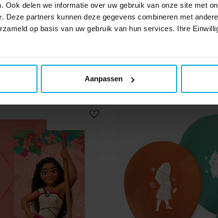
. Ook delen we informatie over uw gebruik van onze site met on
e. Deze partners kunnen deze gegevens combineren met andere i
erzameld op basis van uw gebruik van hun services. Ihre Einwilli
 Lepels Groen 24 stuks
Vaiana 2 - Papieren uitd
stuks
€ 2,29
€ 2,99
Prijs
:
€ 2,29
Prijs
:
€ 2,99
BEKIJKEN
TOEVOEGEN
Aanpassen