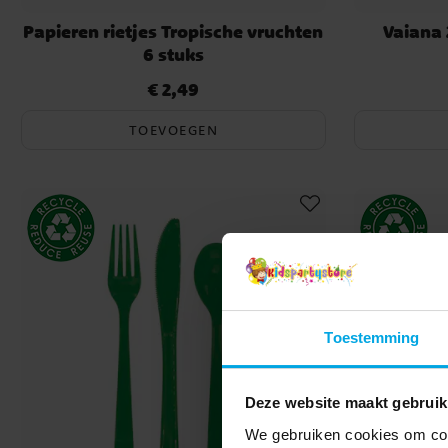
Papieren rietjes Tropische vruchten
Vaiana 
6 stuks
€ 2,49
Prijs
:
€ 2,49
TOEVOEGEN
Toestemming
Deze website maakt gebruik
We gebruiken cookies om cont