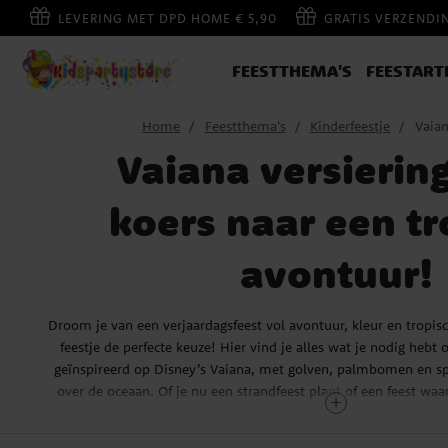
LEVERING MET DPD HOME € 5,90
GRATIS VERZENDI
FEESTTHEMA'S
FEESTART
Home
Feestthema's
Kinderfeestje
Vaian
Vaiana versiering
koers naar een tr
avontuur!
Droom je van een verjaardagsfeest vol avontuur, kleur en tropis
feestje de perfecte keuze! Hier vind je alles wat je nodig hebt
geïnspireerd op Disney’s Vaiana, met golven, palmbomen en s
over de oceaan. Of je nu een strandfeest plant of een feest wa
centraal staat, wij hebben de versiering, tafeldecoratie en 
onvergetelijke viering van te maken