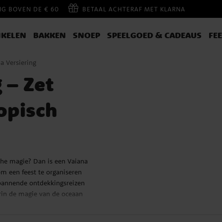
NG BOVEN DE € 60
BETAAL ACHTERAF MET KLARNA
IKELEN
BAKKEN
SNOEP
SPEELGOED & CADEAUS
FE
a Versiering
 – Zet
opisch
che magie? Dan is een Vaiana
 om een feest te organiseren
pannende ontdekkingsreizen
arin de magie van de oceaan
feestartikelen om er een
.