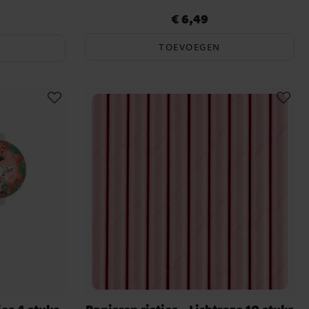
€ 6,49
rijs
:
€ 3,49
Prijs
:
€ 6,49
TOEVOEGEN