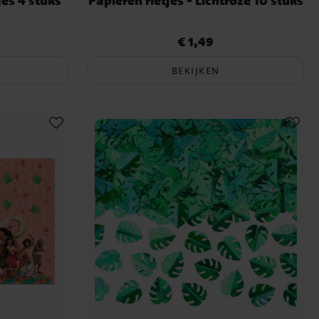
jes 4 stuks
Papieren rietjes - Lichtroze 10 stuks
€ 1,49
Prijs
:
€ 1,49
BEKIJKEN