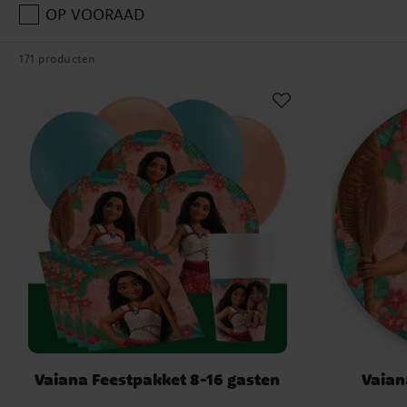
OP VOORAAD
Versiering en feestartikel
171 producten
tropische sfeer
Onze Vaiana-categorie bevat een breed assortiment feestartik
creëren. Dek de tafel met borden, bekers en servetten met Vai
aan met ballonnen, slingers en tafelkleden in trop
Laat je gasten zich in Vaiana’s wereld wanen door de feest
palmbomen, schelpen en flamingo’s. Hang een bord op met “
ingang en geef elke gast een bloemenkrans, net zoals op een
Eten en drinken, Tropische s
oceaan
Wat serveer je op een Vaiana feestje? Laat je inspireren doo
lekkernijen aan die perfect bij het thema 
Vaiana Feestpakket 8-16 gasten
Vaian
Maui’s magische kipsaté – Gegrilde kipsaté met een 