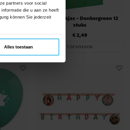
ze partners voor social
nformatie die u aan ze heeft
gung können Sie jederzeit
eelzakjes 4
Uitdeelzakjes - Donkergroen 12
stuks
€ 2,49
Prijs
:
€ 2,49
TOEVOEGEN
Alles toestaan