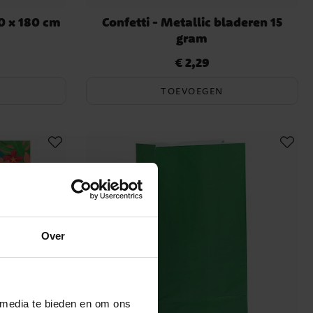
20 x 180 cm
Confetti - Metallic bladeren 15
gram
€ 2,29
Prijs
:
€ 2,29
TOEVOEGEN
Over
 media te bieden en om ons