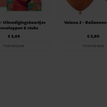
 - Uitnodigingskaartjes
Vaiana 2 - Ballonnen
enveloppen 6 stuks
€ 3,69
€ 3,90
Prijs
:
€ 3,69
Prijs
:
€ 3,90
TOEVOEGEN
TOEVOEGEN