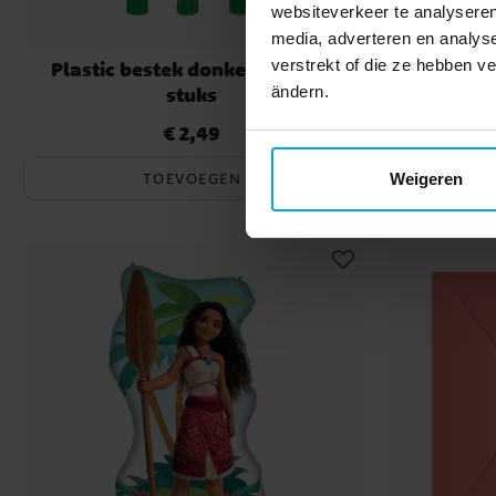
websiteverkeer te analyseren
media, adverteren en analys
verstrekt of die ze hebben v
Plastic bestek donkergroen 18
Plastic
ändern.
stuks
€ 2,49
Prijs
:
€ 2,49
TOEVOEGEN
Weigeren