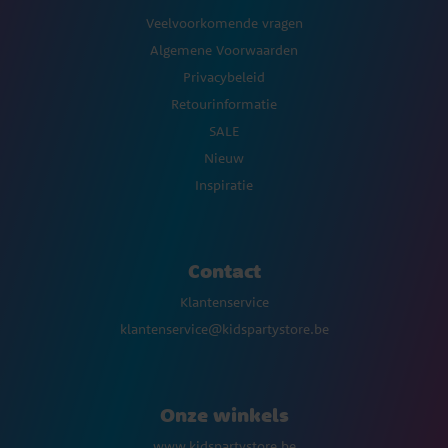
Veelvoorkomende vragen
Algemene Voorwaarden
Privacybeleid
Retourinformatie
SALE
Nieuw
Inspiratie
Contact
Klantenservice
klantenservice@kidspartystore.be
Onze winkels
www.kidspartystore.be