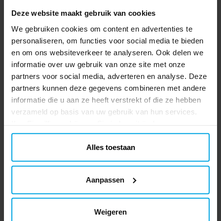
perfect als je een themafeest wilt
Deze website maakt gebruik van cookies
organiseren waarbij muziek centraal staat.
Prijs
€ 8,79
:
€ 8,79
Deze tafelloper komt in een handige rol en
We gebruiken cookies om content en advertenties te
is 30 cm breed en maar liefst 5 meter
personaliseren, om functies voor social media te bieden
TOEVOEGEN
lang. Het is genoeg voor meerdere tafels
en om ons websiteverkeer te analyseren. Ook delen we
en een groot feest. Het materiaal is 100%
informatie over uw gebruik van onze site met onze
polyester.
partners voor social media, adverteren en analyse. Deze
Anderen kochten ook
partners kunnen deze gegevens combineren met andere
informatie die u aan ze heeft verstrekt of die ze hebben
verzameld op basis van uw gebruik van hun services.
Ihre Einwilligung können Sie jederzeit ändern.
Alles toestaan
Aanpassen
Weigeren
Hawaikrans met grote
Ballonnen - Goud 10
Ta