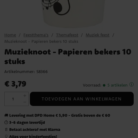
Home
Feestthema's
Themafeest
Muziek feest
Muzieknoot - Papieren bekers 10 stuks
Muzieknoot - Papieren bekers 10
stuks
Artikelnummer:
S8366
Prijs
:
€ 3,79
€ 3,79
Voorraad
:
5 artikelen
TOEVOEGEN AAN WINKELWAGEN
Levering met DPD Home € 5,90 - Gratis boven de € 60
🚚
3-6 dagen levertijd
⏱️
Betaal achteraf met Klarna
📄
Alles voor kinderfeestjes!
🎈