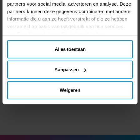
partners voor social media, adverteren en analyse. Deze
partners kunnen deze gegevens combineren met andere
informatie die u aan ze heeft verstrekt of die ze hebben
verzameld op basis van uw gebruik van hun services.
Ihre Einwilligung können Sie jederzeit ändern.
Alles toestaan
Heliumtank voor 20
Marshmallowlolly
T
ballonnen
Halloween 45 gram
Aanpassen
€ 32,90
€ 2,99
Prijs
:
€ 32,90
Prijs
:
€ 2,99
Weigeren
TOEVOEGEN
BEKIJKEN