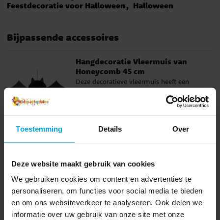
Feestdecoratie voor Halloween
Halloween
Bijpassende accessoires
Hangdecoratie Vleermuis van
Honeycomb 45 cm
Deze decoratieve vleermuis heeft een
ronde body van zwart honeycomb-papier
en brede vleugels van stevig papier. Perfect
als decoratie aan het plafond, bij de
Prijs
€ 3,49
:
€ 3,49
ingang of boven een feestelijk gedekte
Toestemming
Details
Over
tafel. De decoratie vouw je eenvoudig
TOEVOEGEN
open en bevestig je met het bijgeleverde
touwtje. Daarna kun je hem weer
Deze website maakt gebruik van cookies
opvouwen en bewaren voor een volgend
feest. ✔️ Formaat: ca. 45 × 17 cm ✔️
We gebruiken cookies om content en advertenties te
Anderen kochten ook
Materiaal: Papier ✔️ Makkelijk op te
personaliseren, om functies voor social media te bieden
vouwen en op te hangen
en om ons websiteverkeer te analyseren. Ook delen we
informatie over uw gebruik van onze site met onze