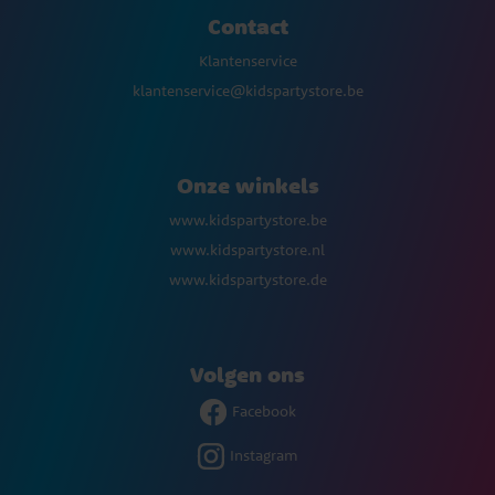
Contact
Klantenservice
klantenservice@kidspartystore.be
Onze winkels
www.kidspartystore.be
www.kidspartystore.nl
www.kidspartystore.de
Volgen ons
Facebook
Instagram