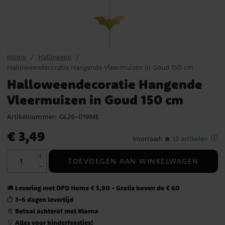
Home
Halloween
Halloweendecoratie Hangende Vleermuizen in Goud 150 cm
Halloweendecoratie Hangende
Vleermuizen in Goud 150 cm
Artikelnummer:
GL26-019ME
Prijs
:
€ 3,49
€ 3,49
Voorraad
:
13 artikelen
TOEVOEGEN AAN WINKELWAGEN
Levering met DPD Home € 5,90 - Gratis boven de € 60
🚚
3-6 dagen levertijd
⏱️
Betaal achteraf met Klarna
📄
Alles voor kinderfeestjes!
🎈