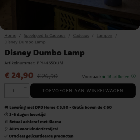
Home
Speelgoed & Cadeaus
Cadeaus
Lampen
Disney Dumbo Lamp
Disney Dumbo Lamp
Artikelnummer:
PP14465DUM
Actuele prijs
:
€ 24,90
Vorige prijs
:
€ 26,90
€ 24,90
€ 26,90
Voorraad
:
16 artikelen
TOEVOEGEN AAN WINKELWAGEN
Levering met DPD Home € 5,90 - Gratis boven de € 60
🚚
3-6 dagen levertijd
⏱️
Betaal achteraf met Klarna
📄
Alles voor kinderfeestjes!
🎈
Officieel gelicentieerde producten
✅