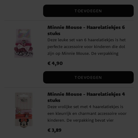
leuk als cadeautje voor Disney-fans of als
schattige aanvulling op een verzameling.
TOEVOEGEN
Minnie Mouse - Haarelatiekjes 6
stuks
Deze leuke set van 6 haarelatiekjes is het
perfecte accessoire voor kinderen die dol
zijn op Minnie Mouse. De verpakking
bevat zes verschillende elastiekjes in roze,
Prijs
€ 4,90
:
€ 4,90
glitter en satijn, waaronder een scrunchie
met Minnie-opdruk en één met een
TOEVOEGEN
decoratieve strik. Een schattige en
kleurrijke mix om elke look af te wisselen.
Minnie Mouse - Haarelatiekjes 4
Dit is een officieel gelicentieerd product.
stuks
Deze vrolijke set met 4 haarelatiekjes is
een kleurrijk en charmant accessoire voor
kinderen. De verpakking bevat vier
elastiekjes in roze en rood, waarvan twee
Prijs
€ 3,89
:
€ 3,89
zijn versierd met figuren van Minnie