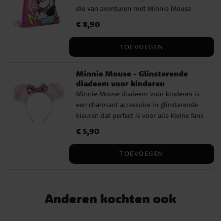
die van avonturen met Minnie Mouse
houden. De gymtas heeft een ruim vak
Prijs
€ 8,90
:
€ 8,90
waar alle trainingskleding en andere
benodigdheden in passen. Gemaakt van
TOEVOEGEN
duurzaam materiaal. Dit is een officieel
gelicentieerd product, waardoor het de
Minnie Mouse - Glinsterende
perfecte keuze is voor alle Minnie Mouse-
diadeem voor kinderen
fans!
Minnie Mouse diadeem voor kinderen is
een charmant accessoire in glinsterende
kleuren dat perfect is voor alle kleine fans
van Minnie Mouse. Dit is een officieel
Prijs
€ 5,90
:
€ 5,90
gelicenseerd product.
TOEVOEGEN
Anderen kochten ook