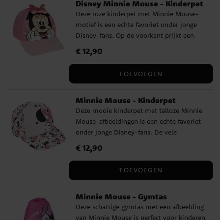
Disney Minnie Mouse - Kinderpet
Deze roze kinderpet met Minnie Mouse-
motief is een echte favoriet onder jonge
Disney-fans. Op de voorkant prijkt een
vrolijk gezicht van Minnie en bovenop zit
Prijs
€ 12,90
:
€ 12,90
een glanzende satijnen strik die de pet een
speelse en charmante uitstraling geeft. De
TOEVOEGEN
klep is geborduurd met de naam Minnie in
het wit – een stijlvol detail dat opvalt. De
Minnie Mouse - Kinderpet
pet is gemaakt van een zachte en slijtvaste
Deze mooie kinderpet met talloze Minnie
mix van katoen en polyester. De omtrek is
Mouse-afbeeldingen is een echte favoriet
ca. 53 cm en de pet is verstelbaar aan de
onder jonge Disney-fans. De vele
achterkant, zodat hij geschikt is voor
illustraties van Minnie geven de pet een
kinderen van ongeveer 4 tot 6 jaar. Een
Prijs
€ 12,90
:
€ 12,90
speelse en charmante uitstraling. De pet is
officieel gelicentieerd Disney-product van
gemaakt van een zachte en slijtvaste
Cerdá.
TOEVOEGEN
katoen-polyestermix. De omtrek is ca. 53
cm en hij is verstelbaar aan de achterkant
Minnie Mouse - Gymtas
– geschikt voor kinderen van ongeveer 4
Deze schattige gymtas met een afbeelding
tot 6 jaar. Een officieel gelicentieerd
van Minnie Mouse is perfect voor kinderen
Disney-product van Cerdá.