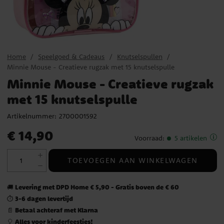
Home
Speelgoed & Cadeaus
Knutselspullen
Minnie Mouse - Creatieve rugzak met 15 knutselspulle
Minnie Mouse - Creatieve rugzak
met 15 knutselspulle
Artikelnummer:
2700001592
Prijs
:
€ 14,90
€ 14,90
Voorraad
:
5 artikelen
TOEVOEGEN AAN WINKELWAGEN
Levering met DPD Home € 5,90 - Gratis boven de € 60
🚚
3-6 dagen levertijd
⏱️
Betaal achteraf met Klarna
📄
Alles voor kinderfeestjes!
🎈