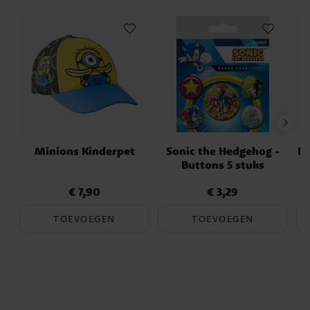
Minions Kinderpet
Sonic the Hedgehog -
Pa
Buttons 5 stuks
€ 7,90
€ 3,29
Prijs
:
€ 7,90
Prijs
:
€ 3,29
TOEVOEGEN
TOEVOEGEN