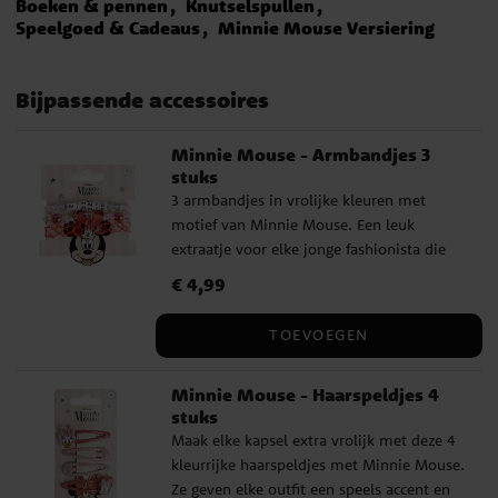
Boeken & pennen
Knutselspullen
Speelgoed & Cadeaus
Minnie Mouse Versiering
Bijpassende accessoires
Minnie Mouse - Armbandjes 3
stuks
3 armbandjes in vrolijke kleuren met
motief van Minnie Mouse. Een leuk
extraatje voor elke jonge fashionista die
dol is op accessoires. Perfect om elke
Prijs
€ 4,99
:
€ 4,99
outfit een speelse en kleurrijke touch te
geven. Kindermaat. Dit is een officieel
TOEVOEGEN
gelicentieerd product.
Minnie Mouse - Haarspeldjes 4
stuks
Maak elke kapsel extra vrolijk met deze 4
kleurrijke haarspeldjes met Minnie Mouse.
Ze geven elke outfit een speels accent en