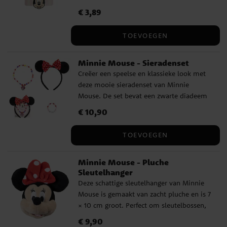
zijn een geweldig cadeautje voor echte
Prijs
€ 3,89
:
€ 3,89
Minnie-fans.
TOEVOEGEN
Minnie Mouse - Sieradenset
Creëer een speelse en klassieke look met
deze mooie sieradenset van Minnie
Mouse. De set bevat een zwarte diadeem
met ronde oren en Minnie’s iconische rode
Prijs
€ 10,90
:
€ 10,90
strik met witte stippen, een kleurrijk
kralenarmbandje met de letters “MINNIE”
TOEVOEGEN
en een bijpassende ketting met een
Minnie Mouse-bedel. Perfect voor jonge
Minnie Mouse - Pluche
Disney-fans.
Sleutelhanger
Deze schattige sleutelhanger van Minnie
Mouse is gemaakt van zacht pluche en is 7
× 10 cm groot. Perfect om sleutelbossen,
rugzakken of tassen mee te versieren. Ook
Prijs
€ 9,90
:
€ 9,90