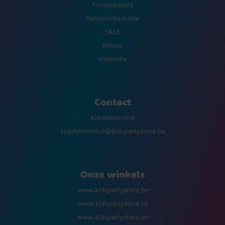
Privacybeleid
Retourinformatie
SALE
Nieuw
Inspiratie
Contact
Klantenservice
klantenservice@kidspartystore.be
Onze winkels
www.kidspartystore.be
www.kidspartystore.nl
www.kidspartystore.de