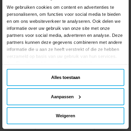
vorm te bakken. Pippi - Speel met het
TOEVOEGEN
We gebruiken cookies om content en advertenties te
sterkste meisje ter wereld! Het is geen
personaliseren, om functies voor social media te bieden
wonder dat Pippi de favoriet van veel
en om ons websiteverkeer te analyseren. Ook delen we
kinderen is. De verhalen van Astrid
Lindgren over Pippi Langkous blijven
informatie over uw gebruik van onze site met onze
Anderen kochten ook
kinderen vermaken en de klassieke
partners voor social media, adverteren en analyse. Deze
illustraties van Ingrid Vang Nyman geven
partners kunnen deze gegevens combineren met andere
het speelgoed een speels leven.
informatie die u aan ze heeft verstrekt of die ze hebben
verzameld op basis van uw gebruik van hun services.
Ihre Einwilligung können Sie jederzeit ändern.
Alles toestaan
Aanpassen
Minions Kinderpet
Paw Patrol - Gummen 4
stuks
Weigeren
€ 7,90
€ 3,29
Prijs
:
€ 7,90
Prijs
:
€ 3,29