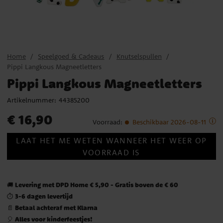
Home
Speelgoed & Cadeaus
Knutselspullen
Pippi Langkous Magneetletters
Pippi Langkous Magneetletters
Artikelnummer:
44385200
Prijs
:
€ 16,90
€ 16,90
Voorraad
:
Beschikbaar 2026-08-11
LAAT HET ME WETEN WANNEER HET WEER OP
VOORRAAD IS
Levering met DPD Home € 5,90 - Gratis boven de € 60
🚚
3-6 dagen levertijd
⏱️
Betaal achteraf met Klarna
📄
Alles voor kinderfeestjes!
🎈