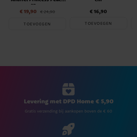
27 cm
€ 19,90
€ 16,90
Actuele prijs
:
€ 19,90
Vorige
Prijs
:
€ 16,90
€ 24,90
prijs
:
€ 24,90
TOEVOEGEN
TOEVOEGEN
Levering met DPD Home € 5,90
Gratis verzending bij aankopen boven de € 60