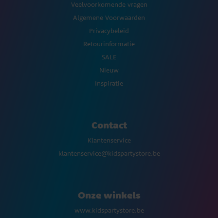
Veelvoorkomende vragen
Algemene Voorwaarden
Privacybeleid
Retourinformatie
SALE
Nieuw
Inspiratie
Contact
Klantenservice
klantenservice@kidspartystore.be
Onze winkels
www.kidspartystore.be