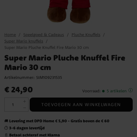
Home
Speelgoed & Cadeaus
Pluche Knuffels
Super Mario knuffels
Super Mario Pluche Knuffel Fire Mario 30 cm
Super Mario Pluche Knuffel Fire
Mario 30 cm
Artikelnummer:
SIM109231535
Prijs
:
€ 24,90
€ 24,90
Voorraad
:
5 artikelen
TOEVOEGEN AAN WINKELWAGEN
Levering met DPD Home € 5,90 - Gratis boven de € 60
🚚
3-6 dagen levertijd
⏱️
Betaal achteraf met Klarna
📄