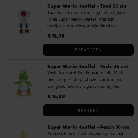
Super Mario Knuffel - Toad 36 cm
Toad is een van de meest geliefde figuren
in de Super Mario-wereld, met zijn
vrolijke uitdrukking en zijn klassieke
uiterlijk dat velen direct herkennen. Deze
Prijs
€ 18,90
:
€ 18,90
knuffel is een uitstekende keuze voor
kinderen en gameliefhebbers die een
TOEVOEGEN
zachte versie willen van de trouwe helper
uit het paddenstoelenrijk. Het is perfect
Super Mario Knuffel - Yoshi 36 cm
als cadeau voor iedereen die van Super
Yoshi is de vrolijke dinosaurus die Mario
Mario houdt en wordt snel een favoriet
heeft vergezeld op talloze avonturen en
om zowel mee te spelen als in de kamer
een grote favoriet is geworden bij veel
te laten staan. Een charmant figuur dat
spelers. Met zijn bekende groene uiterlijk
spelplezier en herkenning oproept. ✔️
Prijs
€ 16,90
:
€ 16,90
en vriendelijke uitdrukking is deze knuffel
Hoogte: 36 cm ✔️ Gemaakt van 100%
een leuke aanwinst voor iedereen die van
polyester ✔️ Perfect als cadeau voor kleine
BEKIJKEN
Super Mario houdt. Deze knuffel is een
en grote Nintendo-fans
leuk cadeau en is net zo leuk om mee te
Super Mario Knuffel - Peach 36 cm
spelen als om hem als zachte en
Princess Peach is een klassiek personage
decoratieve favoriet te hebben in de