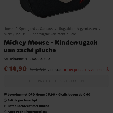
Home
Speelgoed & Cadeaus
Rugzakken & gymtassen
Mickey Mouse - Kinderrugzak van zacht pluche
Mickey Mouse - Kinderrugzak
van zacht pluche
Artikelnummer:
2100002300
Actuele prijs
:
€ 14,90
Vorige prijs
:
€ 16,90
€ 14,90
€ 16,90
Voorraad
:
Het product is verlopen
HET PRODUCT IS VERLOPEN
Levering met DPD Home € 5,90 - Gratis boven de € 60
🚚
3-6 dagen levertijd
⏱️
Betaal achteraf met Klarna
📄
Alles voor kinderfeestjes!
🎈