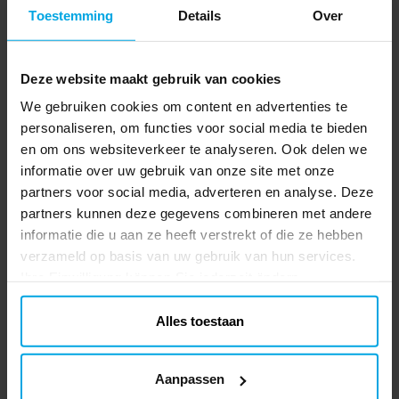
Prijs
€ 9,90
:
€ 9,90
versieren. Het is ook een uitstekend
Toestemming
Details
Over
jaar
cadeau voor Disney-fans of als een
TOEVOEGEN
schattige toevoeging aan je eigen
verzameling.
Deze website maakt gebruik van cookies
Mickey Mouse - Etui 3D
We gebruiken cookies om content en advertenties te
Etui met twee vakken en 3D-afbeeldingen
personaliseren, om functies voor social media te bieden
en fijne details van Mickey Mouse. Het
etui is 22 x 9,5 x 8 cm groot. Materiaal:
en om ons websiteverkeer te analyseren. Ook delen we
85% polyester en 15% EVA (schuimstof).
informatie over uw gebruik van onze site met onze
Prijs
€ 8,90
:
€ 8,90
Dit is een officieel gelicentieerd product.
partners voor social media, adverteren en analyse. Deze
partners kunnen deze gegevens combineren met andere
TOEVOEGEN
informatie die u aan ze heeft verstrekt of die ze hebben
verzameld op basis van uw gebruik van hun services.
Ihre Einwilligung können Sie jederzeit ändern.
Anderen kochten ook
Alles toestaan
Aanpassen