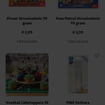
Piraat Strooiselmix 70
Paw Patrol Strooiselmix
gram
70 gram
€ 2,99
€ 2,99
Prijs
:
€ 2,99
Prijs
:
€ 2,99
TOEVOEGEN
TOEVOEGEN
Voetbal Caketoppers 16
PME Eetbare