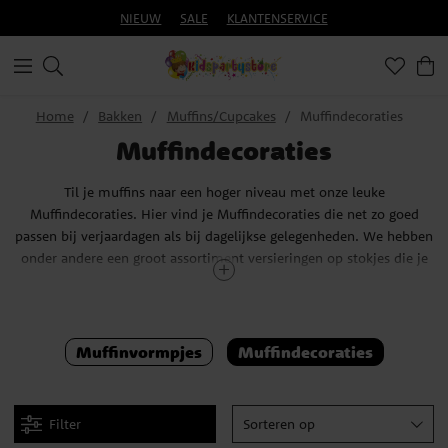
NIEUW
SALE
KLANTENSERVICE
Home
Bakken
Muffins/Cupcakes
Muffindecoraties
Muffindecoraties
Til je muffins naar een hoger niveau met onze leuke
Muffindecoraties. Hier vind je Muffindecoraties die net zo goed
passen bij verjaardagen als bij dagelijkse gelegenheden. We hebben
onder andere een groot assortiment versieringen op stokjes die je
eenvoudig in de muffins kunt steken om ze op te fleuren. Voor
degenen die willen dat alles op de muffins eetbaar is, hebben we
natuurlijk ook eetbare Muffindecoraties in verschillende soorten.
Waarom zouden je muffins eruitzien als gewone muffins als ze
Muffinvormpjes
Muffindecoraties
zoveel meer kunnen zijn?
Filter
Sorteren op