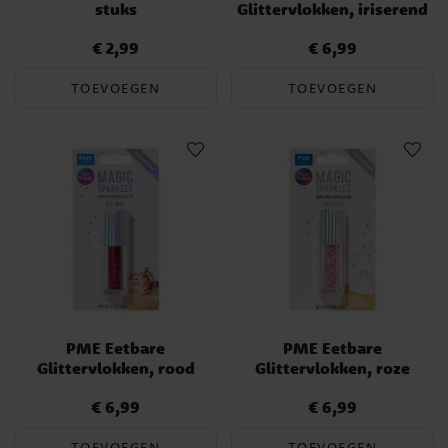
stuks
Glittervlokken, iriserend
€ 2,99
€ 6,99
Prijs
:
€ 2,99
Prijs
:
€ 6,99
TOEVOEGEN
TOEVOEGEN
PME Eetbare
PME Eetbare
Glittervlokken, rood
Glittervlokken, roze
€ 6,99
€ 6,99
Prijs
:
€ 6,99
Prijs
:
€ 6,99
TOEVOEGEN
TOEVOEGEN