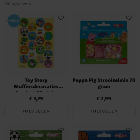
158 producten
Toy Story
Peppa Pig Strooiselmix 70
Muffinsdecoraties
gram
Fondant 20 stuks
€ 3,29
€ 2,99
Prijs
:
€ 3,29
Prijs
:
€ 2,99
TOEVOEGEN
TOEVOEGEN