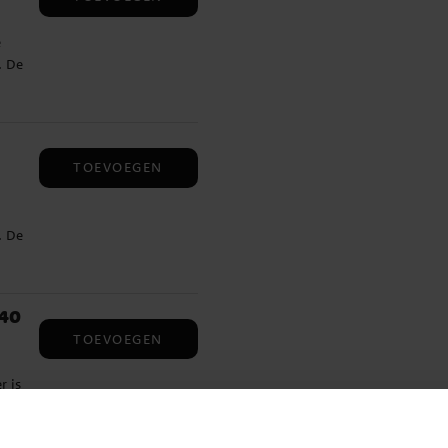
e
. De
en
omp
TOEVOEGEN
. De
en
omp
340
TOEVOEGEN
r is
en