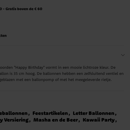
 - Gratis boven de € 60
cten
woorden "Happy Birthday" vormt in een mooie lichtroze kleur. De
ballon is 35 cm hoog. De ballonnen hebben een zelfsluitend ventiel en
eblazen met een ballonpomp of met het meegeleverde rietje.
ieballonnen
Feestartikelen
Letter Ballonnen
ty Versiering
Masha en de Beer
Kawaii Party