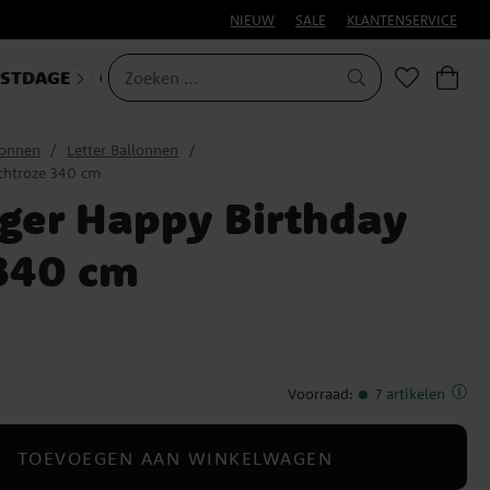
NIEUW
SALE
KLANTENSERVICE
ESTDAGEN
CARNAVAL
lonnen
Letter Ballonnen
ichtroze 340 cm
nger Happy Birthday
 340 cm
Voorraad
:
7 artikelen
TOEVOEGEN AAN WINKELWAGEN