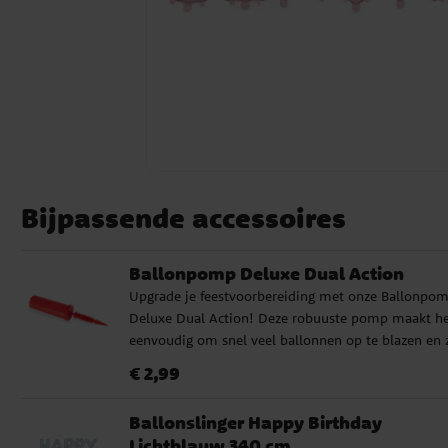
Bijpassende accessoires
Ballonpomp Deluxe Dual Action
Upgrade je feestvoorbereiding met onze Ballonpo
Deluxe Dual Action! Deze robuuste pomp maakt he
eenvoudig om snel veel ballonnen op te blazen en 
worden verkocht in verschillende kleuren die niet
Prijs
:
€ 2,99
€ 2,99
gesorteerd zijn. Of het nu gaat om een kinderfeestje
babyshower of andere speciale gelegenheden, onze
Ballonslinger Happy Birthday
ballonpomp is de perfecte keuze.
Lichtblauw 340 cm