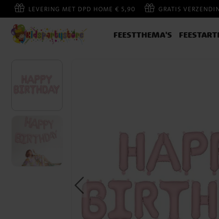
LEVERING MET DPD HOME € 5,90
GRATIS VERZENDI
FEESTTHEMA'S
FEESTART