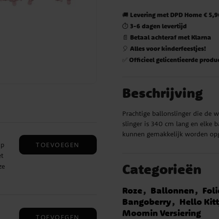
Levering met DPD Home € 5,90
🚚
3-6 dagen levertijd
⏱️
Betaal achteraf met Klarna
📄
Alles voor kinderfeestjes!
🎈
Officieel gelicentieerde produ
✅
Beschrijving
Prachtige ballonslinger die de 
slinger is 340 cm lang en elke 
kunnen gemakkelijk worden opg
TOEVOEGEN
mp
t
Categorieën
ze
,
Roze
Ballonnen
Fol
Bangoberry
Hello Kit
Moomin Versiering
TOEVOEGEN