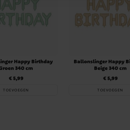
linger Happy Birthday
Ballonslinger Happy B
Groen 340 cm
Beige 340 cm
€ 5,99
€ 5,99
Prijs
:
€ 5,99
Prijs
:
€ 5,99
TOEVOEGEN
TOEVOEGEN