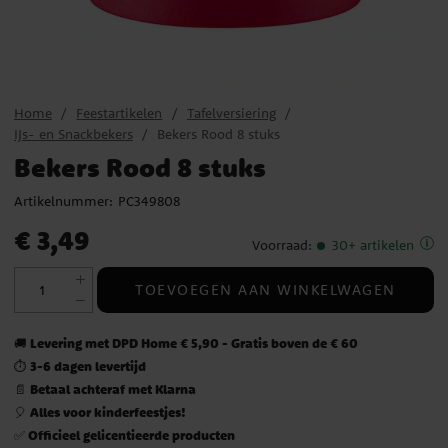
Home
Feestartikelen
Tafelversiering
IJs- en Snackbekers
Bekers Rood 8 stuks
Bekers Rood 8 stuks
Artikelnummer:
PC349808
Prijs
:
€ 3,49
€ 3,49
Voorraad
:
30+ artikelen
TOEVOEGEN AAN WINKELWAGEN
Levering met DPD Home € 5,90 - Gratis boven de € 60
🚚
3-6 dagen levertijd
⏱️
Betaal achteraf met Klarna
📄
Alles voor kinderfeestjes!
🎈
Officieel gelicentieerde producten
✅