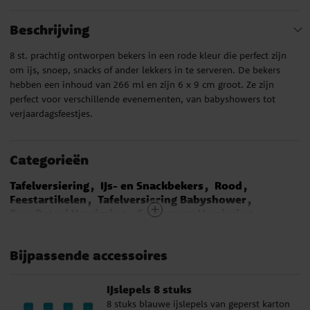
Beschrijving
8 st. prachtig ontworpen bekers in een rode kleur die perfect zijn
om ijs, snoep, snacks of ander lekkers in te serveren. De bekers
hebben een inhoud van 266 ml en zijn 6 x 9 cm groot. Ze zijn
perfect voor verschillende evenementen, van babyshowers tot
verjaardagsfeestjes.
Categorieën
Tafelversiering
IJs- en Snackbekers
Rood
Feestartikelen
Tafelversiering Babyshower
Paw Patrol Versiering
Spiderman Versiering
Avengers Versiering
Mickey Mouse Versiering
Piraten Versiering
Star Wars Versiering
Bijpassende accessoires
Super Mario Versiering
Brandweerman Sam Versiering
Cars Versiering
Sonic The Hedgehog Versiering
IJslepels 8 stuks
Harry Potter Versiering
8 stuks blauwe ijslepels van geperst karton
Miraculous Ladybug Versiering