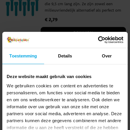
die 9,5 cm lang zijn. Ze zijn zowel een
Voertuig Versiering
LEGO Ninjago Versiering
milieuvriendelijk alternatief als perfect om
Spidey And His Amazing Friends
van ijs of andere desserts te genieten.
One Piece Versiering
Monster Truck Versiering
Prijs
€ 2,79
:
€ 2,79
Hollywood feest
Muziek feest
Casinofeest
Noorwegen
Denemarken
Duitsland
Nederland
BEKIJKEN
België
Spanje
Italië
Verenigde Staten
Frankrijk
Musse & Helium Versiering
Hot Wheels Versiering
Transformers Versiering
Circus Versiering
Pokémon Versiering
Toestemming
Details
Over
Anderen kochten ook
Snoepbuffet
Landen
Deze website maakt gebruik van cookies
We gebruiken cookies om content en advertenties te
personaliseren, om functies voor social media te bieden
en om ons websiteverkeer te analyseren. Ook delen we
informatie over uw gebruik van onze site met onze
partners voor social media, adverteren en analyse. Deze
partners kunnen deze gegevens combineren met andere
informatie die u aan ze heeft verstrekt of die ze hebben