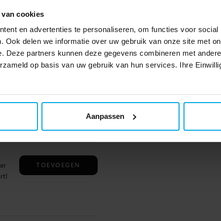
 met
van
sney
 van cookies
n
ent en advertenties te personaliseren, om functies voor social
 zal
. Ook delen we informatie over uw gebruik van onze site met on
elke
e. Deze partners kunnen deze gegevens combineren met andere i
euke
erzameld op basis van uw gebruik van hun services. Ihre Einwilli
den
TOEVOEGEN
jgen
pp,
 mee
en
n
Aanpassen
nnen
wtje
TOEVOEGEN
er
rt!
 cm
en
ig