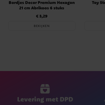
Bordjes Decor Premium Hexagon
Toy St
21 cm Abrikoos 6 stuks
€ 3,29
Prijs
:
€ 3,29
BEKIJKEN
Levering met DPD