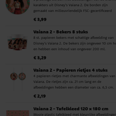
sfeer. Met een kant-en-klaar feestpakket organiseer
karakters uit Disney's Vaiana 2. De borden zijn
eenvoudig en snel een onvergetelijk verjaardagsfees
gemaakt van milieuvriendelijk FSC-gecertificeerd
vol blije kinderen en zomerse gezelligheid. Maak he
karton en hebben een diameter van ongeveer 23 c
feest compleet met uitdeelzakjes, feestboxen, snoe
Prijs
:
€ 3,99
€ 3,99
kleine speeltjes en andere Vaiana-decoraties. In het
pakket voor 8 gasten: ✔️ 8 Vaiana borden, 23 cm ✔️
Vaiana 2 - Bekers 8 stuks
Vaiana papieren bekers, 200 ml ✔️ 20 Vaiana
8 st. papieren bekers met schattige afbeelding van
servetten, 33 x 33 cm ✔️ 1 donkergroen plastic
Disney's Vaiana 2. De bekers zijn ongeveer 10 cm h
tafelkleed, 137 x 274 cm ✔️ 10 turquoise ballonnen 
en hebben een inhoud van ongeveer 200 ml.
10 perzikkleurige ballonnen In het pakket voor 16
Prijs
:
€ 3,29
€ 3,29
gasten: ✔️ 16 Vaiana borden, 23 cm ✔️ 16 Vaiana
papieren bekers, 200 ml ✔️ 20 Vaiana servetten, 33
33 cm ✔️ 1 donkergroen plastic tafelkleed, 137 x 27
Vaiana 2 - Papieren rietjes 4 stuks
✔️ 10 turquoise ballonnen ✔️ 10 perzikkleurige
4 papieren rietjes met charmante afbeeldingen van
ballonnen
Vaiana. De rietjes zijn ca. 21 cm lang en de
afbeeldingen hebben een diameter van ca. 6,5 cm.
Prijs
:
€ 2,19
€ 2,19
Vaiana 2 - Tafelkleed 120 x 180 cm
Mooie plastic tafelkleed met kleurrijke afbeeldingen