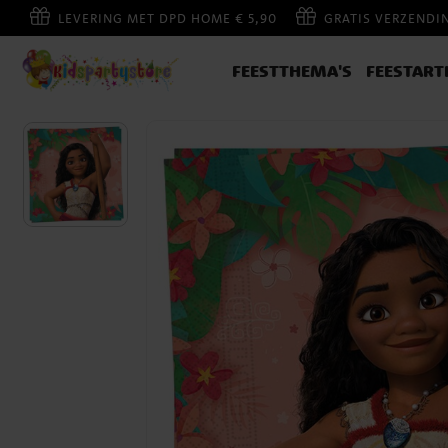
LEVERING MET DPD HOME € 5,90
GRATIS VERZENDI
FEESTTHEMA'S
FEESTART