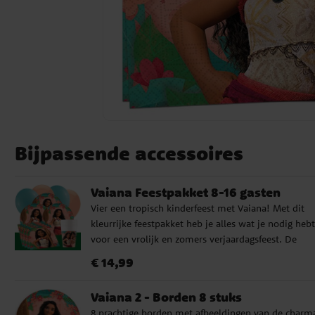
Bijpassende accessoires
Vaiana Feestpakket 8-16 gasten
Vier een tropisch kinderfeest met Vaiana! Met dit
kleurrijke feestpakket heb je alles wat je nodig hebt
voor een vrolijk en zomers verjaardagsfeest. De
borden, papieren bekers en servetten tonen Vaiana 
Prijs
:
€ 14,99
€ 14,99
levendige kleuren, terwijl de turquoise en
perzikkleurige ballonnen samen met het donkergro
Vaiana 2 - Borden 8 stuks
plastic tafelkleed zorgen voor een warme en feestel
8 prachtige borden met afbeeldingen van de charm