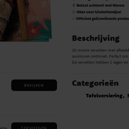
Betaal achteraf met Klarna
📄
Alles voor kinderfeestjes!
🎈
Officieel gelicentieerde produ
✅
Beschrijving
20 mooie servetten met afbeeld
avonturen ontmoet. Perfect om e
De servetten hebben 2 lagen en
Categorieën
BEKIJKEN
Tafelversiering
in
ene
ijke
TOEVOEGEN
ante