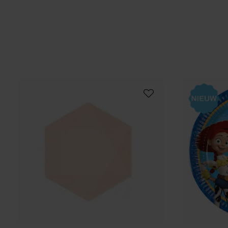
te gebruiken – direct op de taart plaatsen Ingrediën
Aardappelzetmeel, water, olijfolie, maltodextrine,
kleurstoffen: E102, E122, E133, E151. Kleurstoffen E10
E122 kunnen de activiteit of oplettendheid van
kinderen nadelig beïnvloeden.