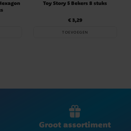
 Hexagon
Toy Story 5 Bekers 8 stuks
ks
€ 3,29
Prijs
:
€ 3,29
TOEVOEGEN
Groot assortiment