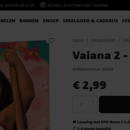
NG BOVEN DE € 60
BETAAL ACHTERAF MET KLARNA
IKELEN
BAKKEN
SNOEP
SPEELGOED & CADEAUS
FE
Home
Feestartikelen
Tafe
Vaiana 2 -
Artikelnummer:
97202
Prijs
:
€ 2,99
€ 2,99
Levering met DPD Home € 5,90
🚚
3-6 dagen levertijd
⏱️