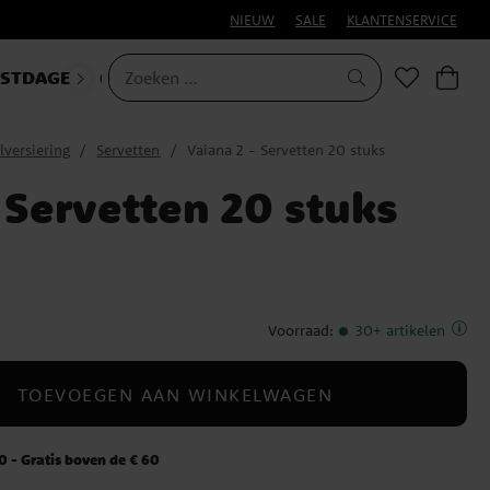
NIEUW
SALE
KLANTENSERVICE
ESTDAGEN
CARNAVAL
lversiering
Servetten
Vaiana 2 - Servetten 20 stuks
 Servetten 20 stuks
Voorraad
:
30+ artikelen
TOEVOEGEN AAN WINKELWAGEN
 - Gratis boven de € 60