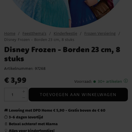
Home
Feestthema's
Kinderfeestje
Frozen Versiering
Disney Frozen - Borden 23 cm, 8 stuks
Disney Frozen - Borden 23 cm, 8
stuks
Artikelnummer:
97268
Prijs
:
€ 3,99
€ 3,99
Voorraad
:
30+ artikelen
TOEVOEGEN AAN WINKELWAGEN
Levering met DPD Home € 5,90 - Gratis boven de € 60
🚚
3-6 dagen levertijd
⏱️
Betaal achteraf met Klarna
📄
Alles voor kinderfeestjes!
🎈