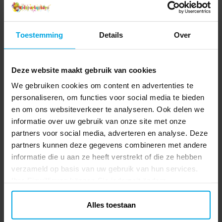
afbeeldingen van prinsessen Anna en Elsa
uit Disney’s geliefde film Frozen. Een
mooie en praktische aanvulling voor een
Prijs
€ 3,29
:
€ 3,29
Toestemming
Details
Over
tafel in Frozen-thema. De bekers zijn
gemaakt van milieuvriendelijk FSC-
TOEVOEGEN
gecertificeerd papier, zijn ca. 10 cm hoog
Deze website maakt gebruik van cookies
en hebben een inhoud van ongeveer 200
Disney Frozen - Bordjes 8 stuks
ml.
We gebruiken cookies om content en advertenties te
8 bordjes in een mooie lichtblauwe kleur
personaliseren, om functies voor social media te bieden
met prachtige afbeeldingen van prinses
en om ons websiteverkeer te analyseren. Ook delen we
Elsa. Ideaal voor een kinderfeestje met
informatie over uw gebruik van onze site met onze
Frozen-thema. De bordjes zijn gemaakt
Actuele prijs
€ 2,99
:
€ 2,99
Vorige prijs
:
€ 3,49
€ 3,49
partners voor social media, adverteren en analyse. Deze
van milieuvriendelijk FSC-gecertificeerd
partners kunnen deze gegevens combineren met andere
papier en hebben een diameter van 19,5
TOEVOEGEN
informatie die u aan ze heeft verstrekt of die ze hebben
cm.
verzameld op basis van uw gebruik van hun services.
Ihre Einwilligung können Sie jederzeit ändern.
Anderen kochten ook
Alles toestaan