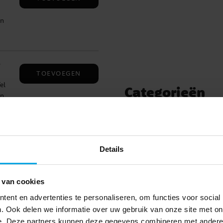
jn
s
TOEVOEGEN
el
Categorieën
en
Tafelversiering
ben
Details
Anderen kochten ook
 van cookies
ent en advertenties te personaliseren, om functies voor social
. Ook delen we informatie over uw gebruik van onze site met on
e. Deze partners kunnen deze gegevens combineren met andere i