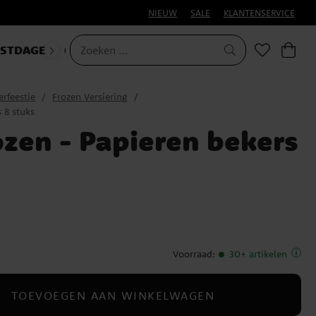
NIEUW
SALE
KLANTENSERVICE
ESTDAGEN
CARNAVAL
HALLOWEEN
erfeestje
Frozen Versiering
 8 stuks
ozen - Papieren bekers
Voorraad
:
30+ artikelen
TOEVOEGEN AAN WINKELWAGEN