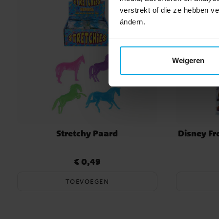
verstrekt of die ze hebben v
ändern.
Weigeren
Stretchy Paard
Disney Fr
€ 0,49
Prijs
:
€ 0,49
TOEVOEGEN