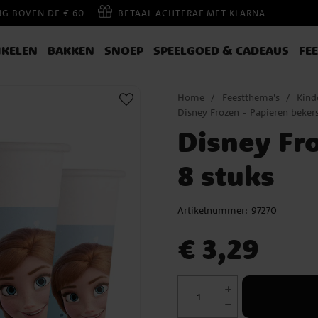
NG BOVEN DE € 60
BETAAL ACHTERAF MET KLARNA
IKELEN
BAKKEN
SNOEP
SPEELGOED & CADEAUS
FE
Home
Feestthema's
Kind
Disney Frozen - Papieren bekers
Disney Fr
8 stuks
Artikelnummer:
97270
Prijs
:
€ 3,29
€ 3,29