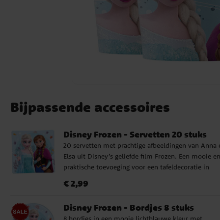
Bijpassende accessoires
Disney Frozen - Servetten 20 stuks
20 servetten met prachtige afbeeldingen van Anna 
Elsa uit Disney’s geliefde film Frozen. Een mooie e
praktische toevoeging voor een tafeldecoratie in
Frozen-thema. De servetten zijn gemaakt van
Prijs
:
€ 2,99
€ 2,99
milieuvriendelijk FSC-gecertificeerd papier, bestaan
twee lagen en zijn ca. 33 x 33 cm wanneer volledig
Disney Frozen - Bordjes 8 stuks
uitgevouwen.
8 bordjes in een mooie lichtblauwe kleur met