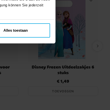
gung können Sie jederzeit
Alles toestaan
 voor
Disney Frozen Uitdeelzakjes 6
s
stuks
€ 1,49
Prijs
:
€ 1,49
TOEVOEGEN