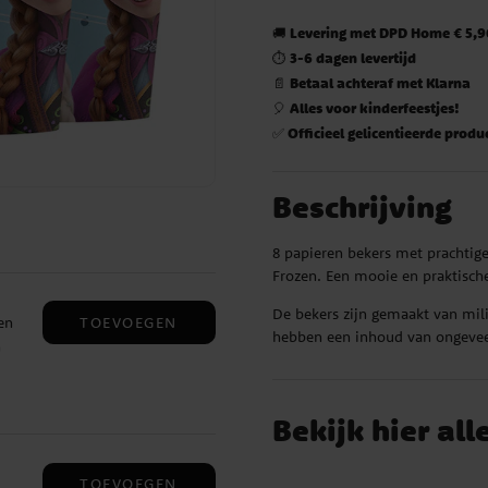
Levering met DPD Home € 5,90
🚚
3-6 dagen levertijd
⏱️
Betaal achteraf met Klarna
📄
Alles voor kinderfeestjes!
🎈
Officieel gelicentieerde produ
✅
Beschrijving
8 papieren bekers met prachtige
Frozen. Een mooie en praktische
De bekers zijn gemaakt van mili
TOEVOEGEN
en
hebben een inhoud van ongeve
n
 uit
Bekijk hier all
TOEVOEGEN