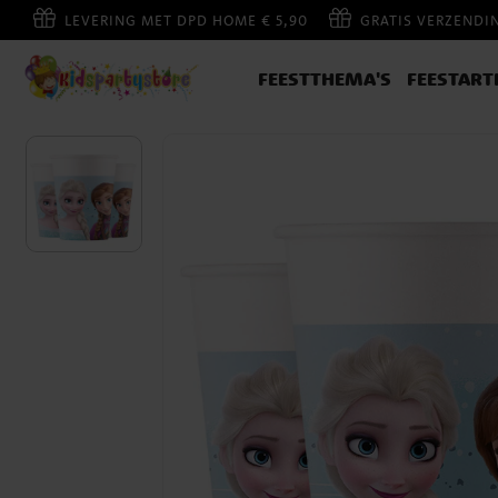
LEVERING MET DPD HOME € 5,90
GRATIS VERZENDI
FEESTTHEMA'S
FEESTART