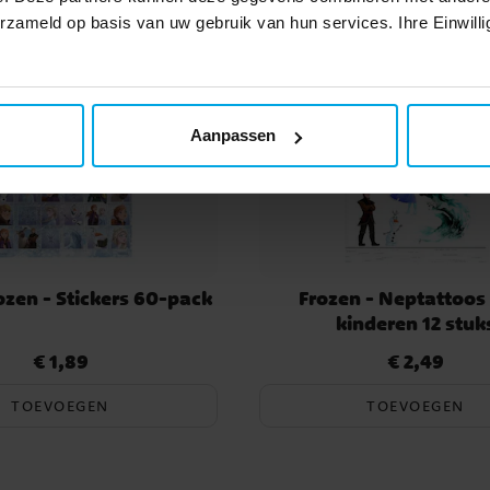
erzameld op basis van uw gebruik van hun services. Ihre Einwilli
Aanpassen
ozen - Stickers 60-pack
Frozen - Neptattoos
kinderen 12 stuk
€ 1,89
€ 2,49
Prijs
:
€ 1,89
Prijs
:
€ 2,49
TOEVOEGEN
TOEVOEGEN