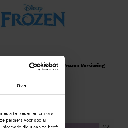
Bekers
Feestartikelen
Frozen Versiering
Over
 media te bieden en om ons
ze partners voor social
nformatie die u aan ze heeft