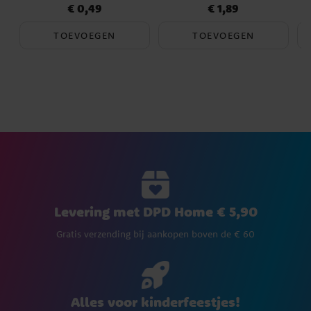
€ 0,49
€ 1,89
Prijs
:
€ 0,49
Prijs
:
€ 1,89
TOEVOEGEN
TOEVOEGEN
Levering met DPD Home € 5,90
Gratis verzending bij aankopen boven de € 60
Alles voor kinderfeestjes!