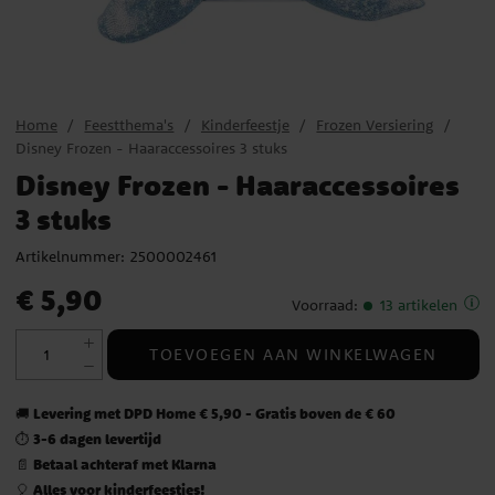
Home
Feestthema's
Kinderfeestje
Frozen Versiering
Disney Frozen - Haaraccessoires 3 stuks
Disney Frozen - Haaraccessoires
3 stuks
Artikelnummer:
2500002461
Prijs
:
€ 5,90
€ 5,90
Voorraad
:
13 artikelen
TOEVOEGEN AAN WINKELWAGEN
Levering met DPD Home € 5,90 - Gratis boven de € 60
🚚
3-6 dagen levertijd
⏱️
Betaal achteraf met Klarna
📄
Alles voor kinderfeestjes!
🎈