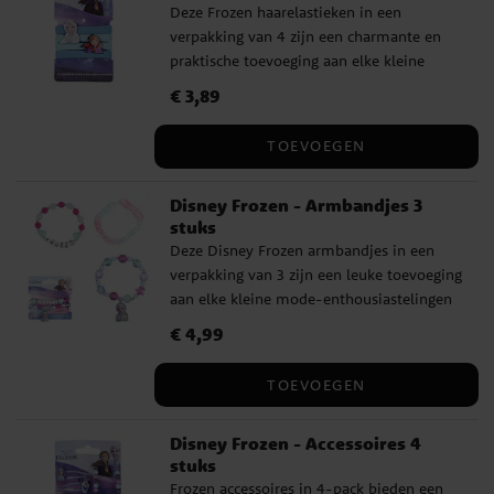
Deze Frozen haarelastieken in een
schoonmaakmiddelen of sprays. Gebruik
verpakking van 4 zijn een charmante en
de zonnebril niet om direct in de zon te
praktische toevoeging aan elke kleine
kijken of bij blootstelling aan kunstmatig
mode-enthousiast haaraccessoire-
opgewekte UV-straling. Geschikt voor
Prijs
€ 3,89
:
€ 3,89
collectie. Elke verpakking bevat vier
kinderen ouder dan 36 maanden. Dit is
haarbanden in gemengde kleuren, versierd
een officieel gelicentieerd Disney-product
TOEVOEGEN
met motieven uit de populaire filmserie
van de fabrikant Cerdá.
Frozen.
Disney Frozen - Armbandjes 3
stuks
Deze Disney Frozen armbandjes in een
verpakking van 3 zijn een leuke toevoeging
aan elke kleine mode-enthousiastelingen
accessoirecollectie. Elke verpakking bevat
Prijs
€ 4,99
:
€ 4,99
drie armbanden in gemengde kleuren,
versierd met motieven uit de populaire
TOEVOEGEN
films Frozen.
Disney Frozen - Accessoires 4
stuks
Frozen accessoires in 4-pack bieden een