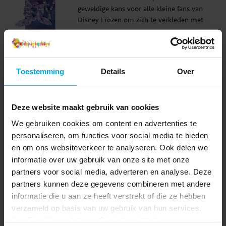
geweldige kans voor alle kleine fans van
Disney Frozen om zich te verkleden met
hun favoriete karakters. Elke set bevat een
Prijs
€ 6,90
:
€ 6,90
paar metalen haarspelden, een ketting en
een scrunchie voor het haar.
TOEVOEGEN
Toestemming
Details
Over
Disney Frozen - Haarelastieken 6
stuks
Deze Frozen haarelastieken in een
Deze website maakt gebruik van cookies
verpakking van 6 zijn perfect voor elke
We gebruiken cookies om content en advertenties te
kleine mode-enthousiast haaraccessoire-
personaliseren, om functies voor social media te bieden
collectie. Elke verpakking bevat zes
Prijs
€ 4,90
:
€ 4,90
en om ons websiteverkeer te analyseren. Ook delen we
haarbanden in gemengde kleuren, versierd
informatie over uw gebruik van onze site met onze
met motieven uit de populaire filmserie
TOEVOEGEN
partners voor social media, adverteren en analyse. Deze
Frozen.
partners kunnen deze gegevens combineren met andere
Disney Frozen - Halsketting &
informatie die u aan ze heeft verstrekt of die ze hebben
Armband
verzameld op basis van uw gebruik van hun services.
Frozen halsketting en armband voor
Ihre Einwilligung können Sie jederzeit ändern.