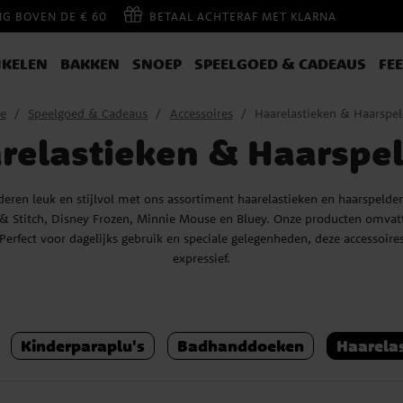
NG BOVEN DE € 60
BETAAL ACHTERAF MET KLARNA
IKELEN
BAKKEN
SNOEP
SPEELGOED & CADEAUS
FE
e
Speelgoed & Cadeaus
Accessoires
Haarelastieken & Haarspe
relastieken & Haarspe
deren leuk en stijlvol met ons assortiment haarelastieken en haarspeld
o & Stitch, Disney Frozen, Minnie Mouse en Bluey. Onze producten omvat
Perfect voor dagelijks gebruik en speciale gelegenheden, deze accessoire
expressief.
Kinderparaplu's
Badhanddoeken
Haarela