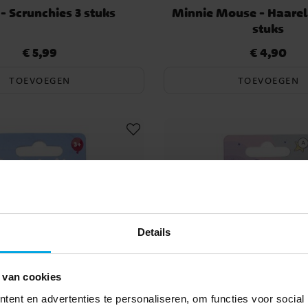
- Scrunchies 3 stuks
Minnie Mouse - Haarel
stuks
€ 5,99
€ 4,90
Prijs
:
€ 5,99
Prijs
:
€ 4,90
TOEVOEGEN
TOEVOEGEN
Details
 van cookies
ent en advertenties te personaliseren, om functies voor social