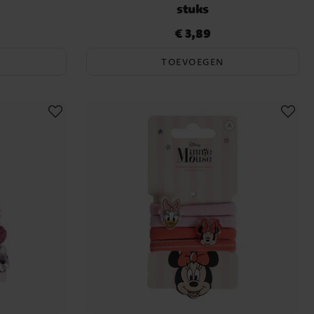
stuks
€ 3,89
Prijs
:
€ 3,89
TOEVOEGEN