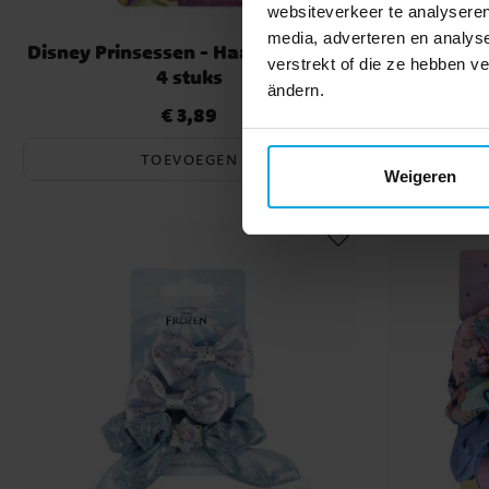
websiteverkeer te analyseren
media, adverteren en analys
Disney Prinsessen - Haarelatiekjes
Bluey - 
verstrekt of die ze hebben v
4 stuks
ändern.
€ 3,89
Prijs
:
€ 3,89
TOEVOEGEN
Weigeren