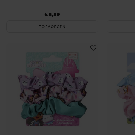
€ 3,89
Prijs
:
€ 3,89
TOEVOEGEN