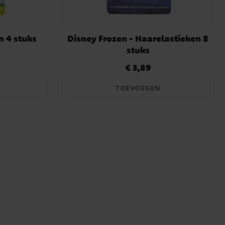
n 4 stuks
Disney Frozen - Haarelastieken 8
stuks
€ 3,89
Prijs
:
€ 3,89
TOEVOEGEN