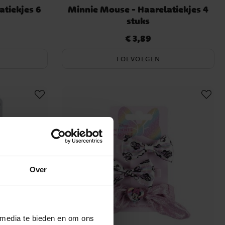
atiekjes 6
Minnie Mouse - Haarelatiekjes 4
stuks
€ 3,89
Prijs
:
€ 3,89
TOEVOEGEN
Over
 media te bieden en om ons