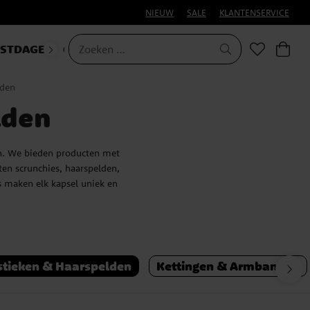
NIEUW
SALE
KLANTENSERVICE
ESTDAGEN
CARNAVAL
lden
lden
en. We bieden producten met
ten scrunchies, haarspelden,
s maken elk kapsel uniek en
stieken & Haarspelden
Kettingen & Armbanden