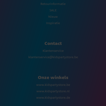
Retourinformatie
SALE
Nieuw
Inspiratie
Contact
Klantenservice
klantenservice@kidspartystore.be
Onze winkels
www.kidspartystore.be
www.kidspartystore.nl
www.kidspartystore.de