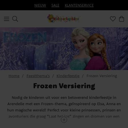
NIEUW
SALE
KLANTENSERVICE
Home
Feestthema's
Kinderfeestje
Frozen Versiering
Frozen Versiering
Nodig de kinderen uit voor een betoverend kinderfeestje in
Arendelle met een Frozen-thema, geïnspireerd op Elsa, Anna en
hun magische wereld! Perfect voor kleine prinsessen, prinsen en
avonturiers die graag “Laat het los” zingen en dromen van een
sprookjesachtig winteravontuur.