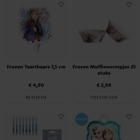
Frozen Taartkaars 7,5 cm
Frozen Muffinvormpjes 25
stuks
€ 4,90
€ 2,99
Prijs
:
€ 4,90
Prijs
:
€ 2,99
BEKIJKEN
TOEVOEGEN