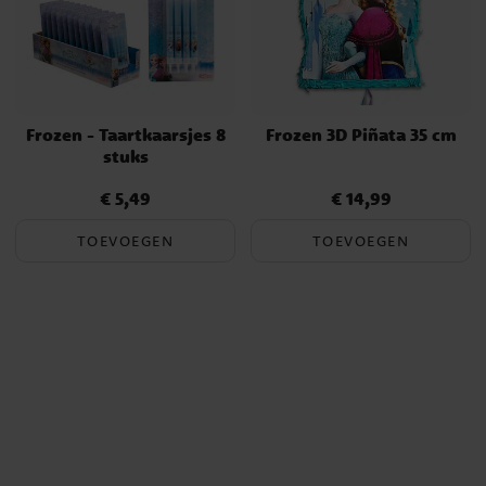
Frozen - Taartkaarsjes 8
Frozen 3D Piñata 35 cm
stuks
€ 5,49
€ 14,99
Prijs
:
€ 5,49
Prijs
:
€ 14,99
TOEVOEGEN
TOEVOEGEN