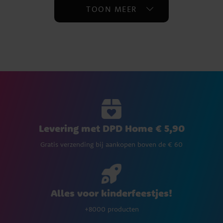
TOON MEER
Levering met DPD Home € 5,90
Gratis verzending bij aankopen boven de € 60
Alles voor kinderfeestjes!
+8000 producten