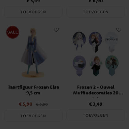
€ 3,49
€ 6,90
Prijs
:
€ 3,49
Prijs
:
€ 6,90
TOEVOEGEN
TOEVOEGEN
Taartfiguur Frozen Elsa
Frozen 2 - Ouwel
9,5 cm
Muffindecoraties 20
stuks
€ 5,90
€ 3,49
Actuele prijs
:
€ 5,90
Vorige
Prijs
:
€ 3,49
€ 6,90
prijs
:
€ 6,90
TOEVOEGEN
TOEVOEGEN